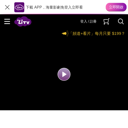
下載 APP，海量影劇免登入立即看
登入 / 註冊
「頻道+看片」每月只要 $199？