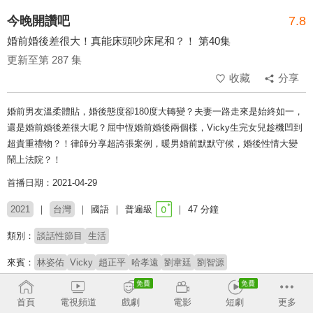
今晚開讚吧
7.8
婚前婚後差很大！真能床頭吵床尾和？！ 第40集
更新至第 287 集
收藏
分享
婚前男友溫柔體貼，婚後態度卻180度大轉變？夫妻一路走來是始終如一，
還是婚前婚後差很大呢？屈中恆婚前婚後兩個樣，Vicky生完女兒趁機凹到
超貴重禮物？！律師分享超誇張案例，暖男婚前默默守候，婚後性情大變
鬧上法院？！
首播日期：2021-04-29
2021
台灣
國語
普遍級
47 分鐘
類別：
談話性節目
生活
來賓：
林姿佑
Vicky
趙正平
哈孝遠
劉韋廷
劉智源
主持：
小禎
羅時豐
首頁
電視頻道
戲劇
電影
短劇
更多