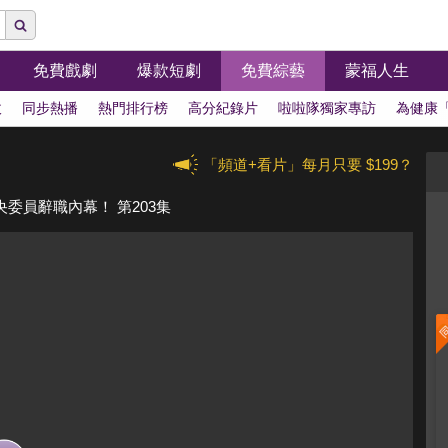
免費戲劇
爆款短劇
免費綜藝
蒙福人生
拔
同步熱播
熱門排行榜
高分紀錄片
啦啦隊獨家專訪
為健康
「頻道+看片」每月只要 $199？
委員辭職內幕！ 第203集