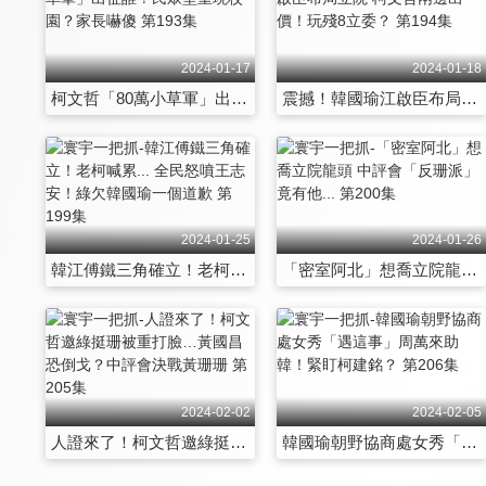
2024-01-17
2024-01-18
柯文哲「80萬小草軍」出征誰？民眾堂重現校園？家長嚇傻 第193集
震撼！韓國瑜江啟臣布局立院 柯文哲兩邊出價！玩殘8立委？ 第194集
2024-01-25
2024-01-26
韓江傅鐵三角確立！老柯喊累... 全民怒噴王志安！綠欠韓國瑜一個道歉 第199集
「密室阿北」想喬立院龍頭 中評會「反珊派」竟有他... 第200集
2024-02-02
2024-02-05
人證來了！柯文哲邀綠挺珊被重打臉…黃國昌恐倒戈？中評會決戰黃珊珊 第205集
韓國瑜朝野協商處女秀「遇這事」周萬來助韓！緊盯柯建銘？ 第206集