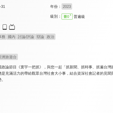
-31
年份：
2023
級別：
普遍級
事務
國內
討論/評論
辯論
政治
亞洲旅遊台
檔政論節目《寰宇一把抓》，與您一起「抓新聞、抓時事、抓遍台灣
總是充滿活力的帶給觀眾台灣社會大小事，結合資深社會記者的見聞
勢。