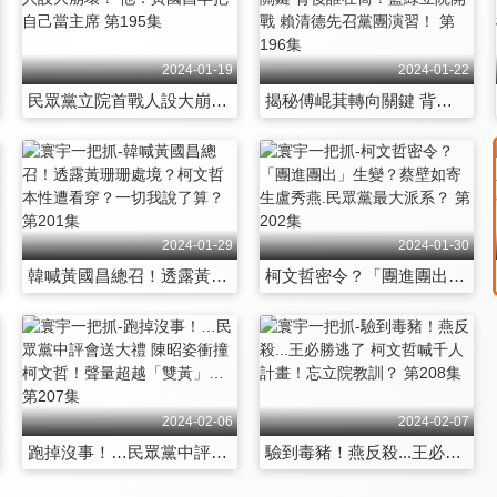
2024-01-19
2024-01-22
民眾黨立院首戰人設大崩壞？ 他：黃國昌早把自己當主席 第195集
揭秘傅崐萁轉向關鍵 背後誰在喬？藍綠立院開戰 賴清德先召黨團演習！ 第196集
2024-01-29
2024-01-30
韓喊黃國昌總召！透露黃珊珊處境？柯文哲本性遭看穿？一切我說了算？ 第201集
柯文哲密令？「團進團出」生變？蔡壁如寄生盧秀燕.民眾黨最大派系？ 第202集
2024-02-06
2024-02-07
跑掉沒事！…民眾黨中評會送大禮 陳昭姿衝撞柯文哲！聲量超越「雙黃」… 第207集
驗到毒豬！燕反殺...王必勝逃了 柯文哲喊千人計畫！忘立院教訓？ 第208集