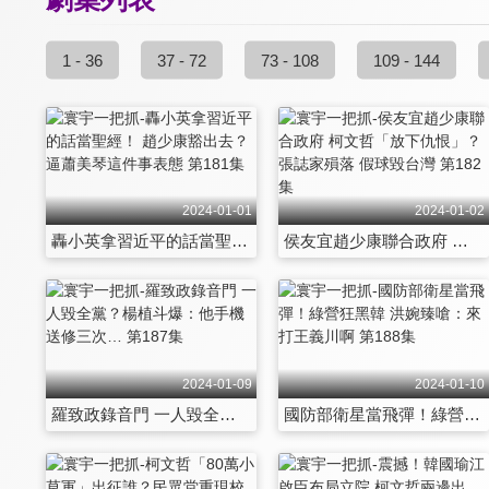
1 - 36
37 - 72
73 - 108
109 - 144
2024-01-01
2024-01-02
轟小英拿習近平的話當聖經！ 趙少康豁出去？逼蕭美琴這件事表態 第181集
侯友宜趙少康聯合政府 柯文哲「放下仇恨」？張誌家殞落 假球毀台灣 第182集
2024-01-09
2024-01-10
羅致政錄音門 一人毀全黨？楊植斗爆：他手機送修三次… 第187集
國防部衛星當飛彈！綠營狂黑韓 洪婉臻嗆：來打王義川啊 第188集