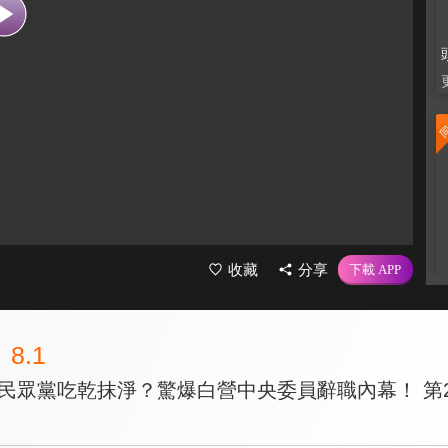
收藏
分享
8.1
民眾黨吃乾抹淨？驚爆白營中央委員辭職內幕！ 第2