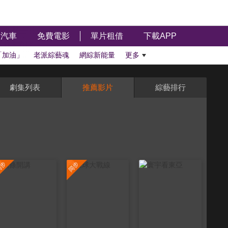
汽車
免費電影
單片租借
下載APP
「加油」
老派綜藝魂
網綜新能量
更多
劇集列表
推薦影片
綜藝排行