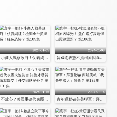
2024-01-05
2024-01-08
小商人戰蔡政府！仗義網紅？檢調全台抓里長！綠色恐怖？ 第185集
韓國瑜表態不挺柯原因曝光！ 藍白追打高端催出厭綠選票？ 第186集
2024-01-15
2024-01-16
不放心？美國重磅代表團火速訪台 諾魯才發賀電就斷交！外交部狀況外？ 第191集
青年運動破英美聯軍！拜登驚嚇 商船哭喊「我是中國人」保命？ 第192集