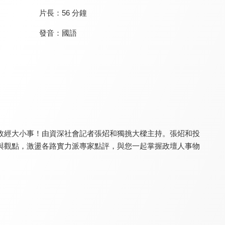
片長：
56 分鐘
發音：
國語
台灣向前行
台灣最前線
新聞觀測站
8.2
8.2
8.3
更新至第 267 集
更新至第 333 集
更新至第 53 集
政經大小事！由資深社會記者張炤和獨挑大樑主持。張炤和投
與觀點，激盪各路實力派專家點評，與您一起掌握政壇人事物
寰宇新聞
鉅亨BreakingNews
夢想街57號 全能事務所
8.1
8.4
8.0
更新至第 6418 集
更新至第 11 集
更新至第 334 集