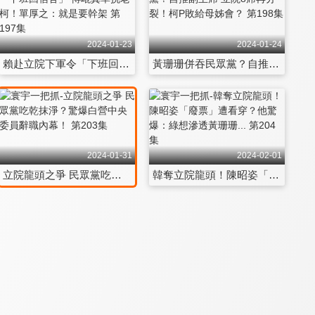
2024-01-23
2024-01-24
賴赴立院下軍令「下班回宿舍」 傅崐萁單挑老柯！單厚之：就是要幹架 第197集
黃珊珊併吞民眾黨？自推副主席 立院8席再分裂！柯P敗給母姊會？ 第198集
2024-01-31
2024-02-01
立院龍頭之爭 民眾黨吃乾抹淨？驚爆白營中央委員辭職內幕！ 第203集
韓奪立院龍頭！陳昭姿「廢票」遭看穿？他驚爆：綠想滲透黃珊珊... 第204集