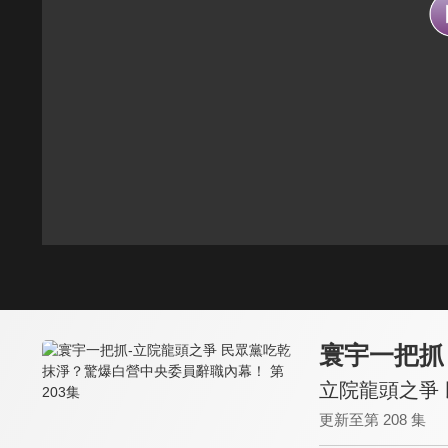
寰宇一把抓
立院龍頭之爭 
更新至第 208 集