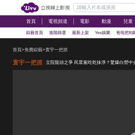
首頁
電視頻道
電影
動漫
兒童
綜藝首頁
進階篩選
最新上架
Yes娛樂
爸啦把8
首頁
>
免費綜藝
>
寰宇一把抓
寰宇一把抓
立院龍頭之爭 民眾黨吃乾抹淨？驚爆白營中央