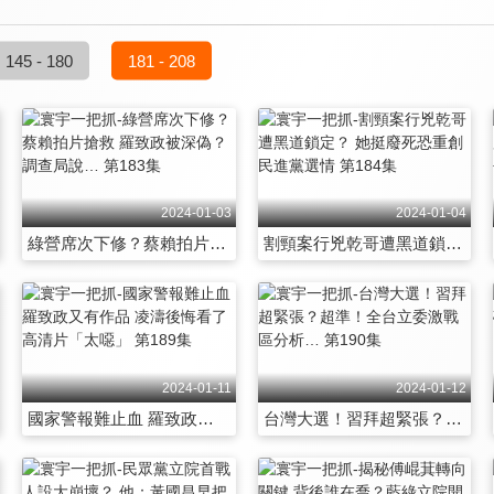
145 - 180
181 - 208
2024-01-03
2024-01-04
綠營席次下修？蔡賴拍片搶救 羅致政被深偽？調查局說… 第183集
割頸案行兇乾哥遭黑道鎖定？ 她挺廢死恐重創民進黨選情 第184集
2024-01-11
2024-01-12
國家警報難止血 羅致政又有作品 凌濤後悔看了高清片「太噁」 第189集
台灣大選！習拜超緊張？超準！全台立委激戰區分析… 第190集