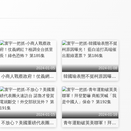
2024-01-05
2024-01-08
小商人戰蔡政府！仗義網紅？檢調全台抓里長！綠色恐怖？ 第185集
韓國瑜表態不挺柯原因曝光！ 藍白追打高端催出厭綠選票？ 第186集
2024-01-15
2024-01-16
不放心？美國重磅代表團火速訪台 諾魯才發賀電就斷交！外交部狀況外？ 第191集
青年運動破英美聯軍！拜登驚嚇 商船哭喊「我是中國人」保命？ 第192集