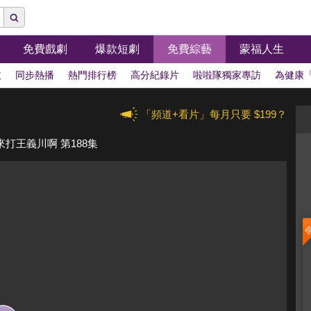
免費戲劇
爆款短劇
免費綜藝
蒙福人生
拔
同步熱播
熱門排行榜
高分紀錄片
啦啦隊獨家專訪
為健康
「頻道+看片」每月只要 $199？
打王義川啊 第188集