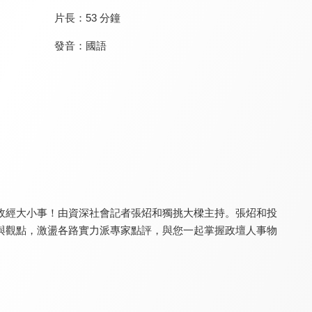
片長：
53 分鐘
發音：
國語
台灣向前行
台灣最前線
新聞觀測站
8.2
8.2
8.3
更新至第 267 集
更新至第 333 集
更新至第 53 集
政經大小事！由資深社會記者張炤和獨挑大樑主持。張炤和投
與觀點，激盪各路實力派專家點評，與您一起掌握政壇人事物
寰宇新聞
鉅亨BreakingNews
夢想街57號 全能事務所
8.1
8.4
8.0
更新至第 6418 集
更新至第 11 集
更新至第 334 集