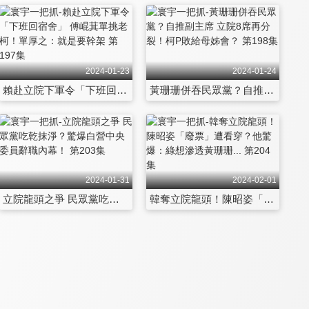
2024-01-23
2024-01-24
賴赴立院下軍令「下班回宿舍」 傅崐萁單挑老柯！單厚之：就是要幹架 第197集
黃珊珊併吞民眾黨？自推副主席 立院8席再分裂！柯P敗給母姊會？ 第198集
2024-01-31
2024-02-01
立院龍頭之爭 民眾黨吃乾抹淨？驚爆白營中央委員辭職內幕！ 第203集
韓奪立院龍頭！陳昭姿「廢票」遭看穿？他驚爆：綠想滲透黃珊珊... 第204集