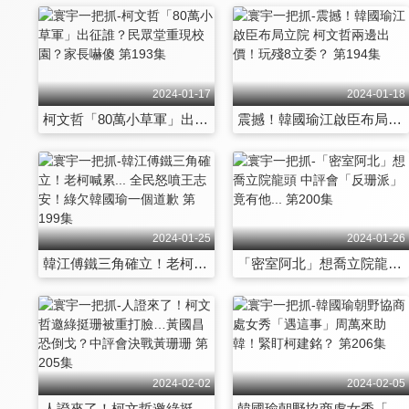
2024-01-17
2024-01-18
柯文哲「80萬小草軍」出征誰？民眾堂重現校園？家長嚇傻 第193集
震撼！韓國瑜江啟臣布局立院 柯文哲兩邊出價！玩殘8立委？ 第194集
2024-01-25
2024-01-26
韓江傅鐵三角確立！老柯喊累... 全民怒噴王志安！綠欠韓國瑜一個道歉 第199集
「密室阿北」想喬立院龍頭 中評會「反珊派」竟有他... 第200集
2024-02-02
2024-02-05
人證來了！柯文哲邀綠挺珊被重打臉…黃國昌恐倒戈？中評會決戰黃珊珊 第205集
韓國瑜朝野協商處女秀「遇這事」周萬來助韓！緊盯柯建銘？ 第206集