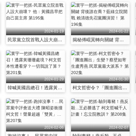
2024-01-19
2024-01-22
民眾黨立院首戰人設大崩壞？ 他：黃國昌早把自己當主席 第195集
揭秘傅崐萁轉向關鍵 背後誰在喬？藍綠立院開戰 賴清德先召黨團演習！ 第196集
2024-01-29
2024-01-30
韓喊黃國昌總召！透露黃珊珊處境？柯文哲本性遭看穿？一切我說了算？ 第201集
柯文哲密令？「團進團出」生變？蔡壁如寄生盧秀燕.民眾黨最大派系？ 第202集
2024-02-06
2024-02-07
跑掉沒事！…民眾黨中評會送大禮 陳昭姿衝撞柯文哲！聲量超越「雙黃」… 第207集
驗到毒豬！燕反殺...王必勝逃了 柯文哲喊千人計畫！忘立院教訓？ 第208集