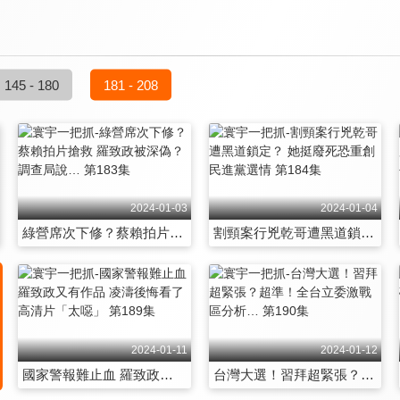
145 - 180
181 - 208
2024-01-03
2024-01-04
綠營席次下修？蔡賴拍片搶救 羅致政被深偽？調查局說… 第183集
割頸案行兇乾哥遭黑道鎖定？ 她挺廢死恐重創民進黨選情 第184集
2024-01-11
2024-01-12
國家警報難止血 羅致政又有作品 凌濤後悔看了高清片「太噁」 第189集
台灣大選！習拜超緊張？超準！全台立委激戰區分析… 第190集