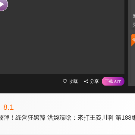
收藏
分享
8.1
彈！綠營狂黑韓 洪婉臻嗆：來打王義川啊 第188