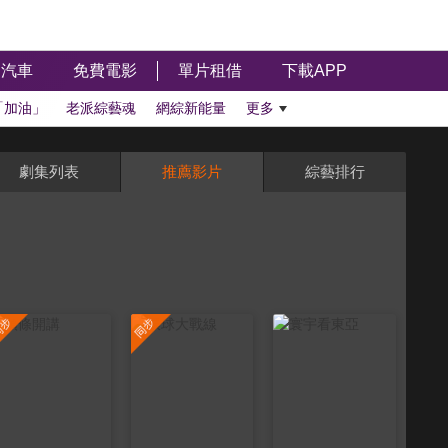
汽車
免費電影
單片租借
下載APP
「加油」
老派綜藝魂
網綜新能量
更多
劇集列表
推薦影片
綜藝排行