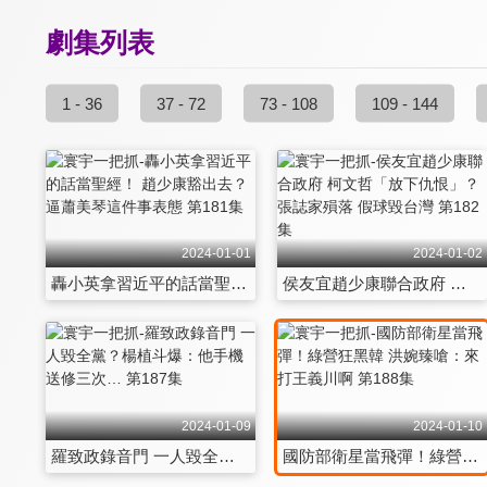
劇集列表
1 - 36
37 - 72
73 - 108
109 - 144
2024-01-01
2024-01-02
轟小英拿習近平的話當聖經！ 趙少康豁出去？逼蕭美琴這件事表態 第181集
侯友宜趙少康聯合政府 柯文哲「放下仇恨」？張誌家殞落 假球毀台灣 第182集
2024-01-09
2024-01-10
羅致政錄音門 一人毀全黨？楊植斗爆：他手機送修三次… 第187集
國防部衛星當飛彈！綠營狂黑韓 洪婉臻嗆：來打王義川啊 第188集