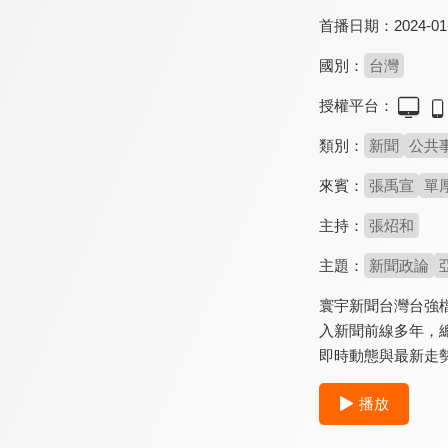
首播日期：
2024-01
國別：
台灣
授權平台：
類別：
新聞
公共
來賓：
張禹宣
單
主持：
張炤和
主題：
新聞政論
寰宇新聞台灣台強
入新聞前線多年，
即時動態與最新走
播放