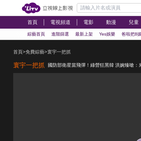
首頁
電視頻道
電影
動漫
兒童
綜藝首頁
進階篩選
最新上架
Yes娛樂
爸啦把8
首頁
>
免費綜藝
>
寰宇一把抓
寰宇一把抓
國防部衛星當飛彈！綠營狂黑韓 洪婉臻嗆：來