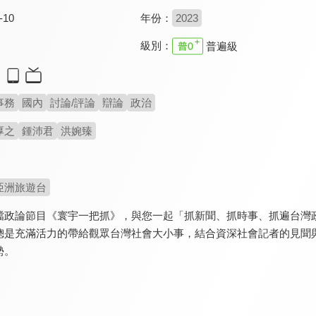
-10
年份：
2023
級別：
普遍級
事務
國內
討論/評論
辯論
政治
厚之
鍾沛君
洪婉臻
亞洲旅遊台
檔政論節目《寰宇一把抓》，與您一起「抓新聞、抓時事、抓遍台灣
總是充滿活力的帶給觀眾台灣社會大小事，結合資深社會記者的見聞
勢。