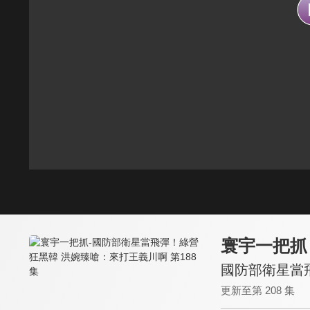
寰宇一把抓
國防部衛星當飛
更新至第 208 集