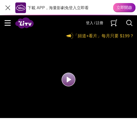
下載 APP，海量影劇免登入立即看
登入 / 註冊
「頻道+看片」每月只要 $199？