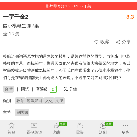
影片即將於2026-09-27下架
一字千金2
8.3
國小模範生 第7集
全 13 集
收藏
分享
模範這個詞語原本指的是木製的模型，是製作器物的母型。而後來引申為
榜樣的意思。而模範生，則是因為他的表現有值得大家學習的地方，所以
被學校或班級推派成為模範生，今天我們在現場來了八位小小模範生，他
們可是在德智體群美上都有過人的表現，不過中文能力到底如何呢？
台灣
國語
普遍級
51 分鐘
類別：
教育
遊戲節目
文化
文學
主持：
曾國城
榮獲2015年 第50屆金鐘獎 綜合節目獎。 榮獲2023年 第
首頁
電視頻道
戲劇
電影
短劇
更多
58屆金鐘獎 益智及實境節目主持人獎（曾國城）。