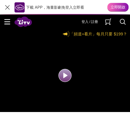
下載 APP，海量影劇免登入立即看
登入 / 註冊
「頻道+看片」每月只要 $199？