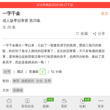
影片即將於2026-09-27下架
一字千金
8.3
成人版季冠軍賽 第25集
全 26 集
收藏
分享
一字千金播出一季以來，引起了一股書寫漢字的風潮，歷經三個月的廝
殺，終於到了最令人期待的冠軍賽了，這次的冠軍賽，不只有每週的週冠
軍，還有兩位從敗部復活賽中打敗群雄的高手，也將同台較勁，集結了眾
家高手，想必是最精采的一戰！！
台灣
國語
普遍級
51 分鐘
類別：
教育
遊戲節目
文化
文學
主持：
曾國城
榮獲2015年 第50屆金鐘獎 綜合節目獎。 榮獲2023年 第
首頁
電視頻道
戲劇
電影
短劇
更多
58屆金鐘獎 益智及實境節目主持人獎（曾國城）。