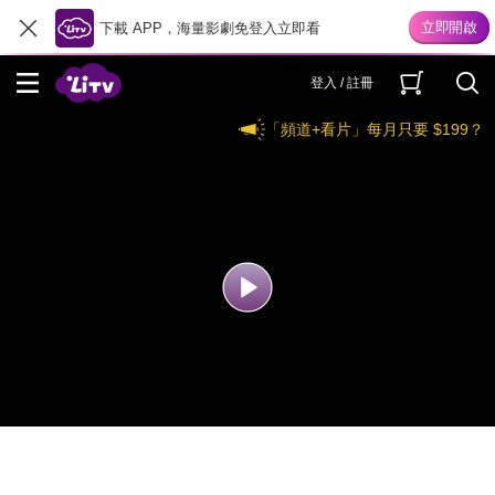
下載 APP，海量影劇免登入立即看
登入 / 註冊
「頻道+看片」每月只要 $199？