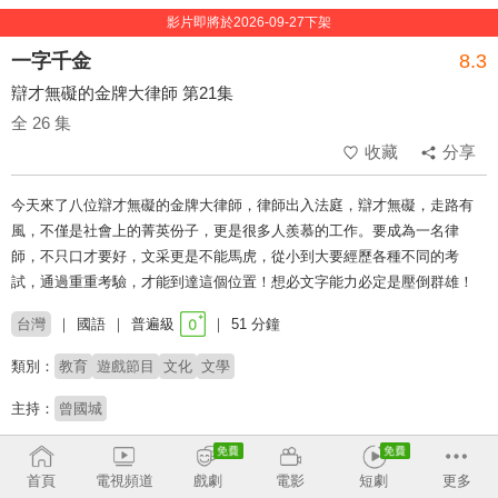
影片即將於2026-09-27下架
一字千金
8.3
辯才無礙的金牌大律師 第21集
全 26 集
收藏
分享
今天來了八位辯才無礙的金牌大律師，律師出入法庭，辯才無礙，走路有
風，不僅是社會上的菁英份子，更是很多人羨慕的工作。要成為一名律
師，不只口才要好，文采更是不能馬虎，從小到大要經歷各種不同的考
試，通過重重考驗，才能到達這個位置！想必文字能力必定是壓倒群雄！
台灣
國語
普遍級
51 分鐘
類別：
教育
遊戲節目
文化
文學
主持：
曾國城
榮獲2015年 第50屆金鐘獎 綜合節目獎。 榮獲2023年 第
首頁
電視頻道
戲劇
電影
短劇
更多
58屆金鐘獎 益智及實境節目主持人獎（曾國城）。