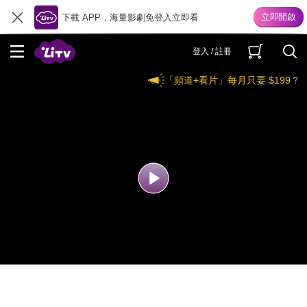
下載 APP，海量影劇免登入立即看
登入 / 註冊
「頻道+看片」每月只要 $199？