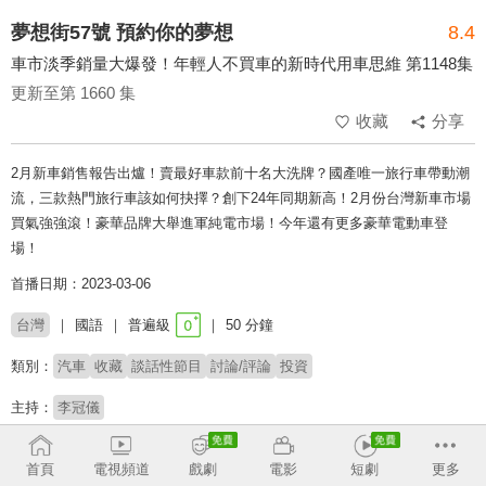
夢想街57號 預約你的夢想
8.4
車市淡季銷量大爆發！年輕人不買車的新時代用車思維 第1148集
更新至第 1660 集
收藏
分享
2月新車銷售報告出爐！賣最好車款前十名大洗牌？國產唯一旅行車帶動潮
流，三款熱門旅行車該如何抉擇？創下24年同期新高！2月份台灣新車市場
買氣強強滾！豪華品牌大舉進軍純電市場！今年還有更多豪華電動車登
場！
首播日期：2023-03-06
台灣
國語
普遍級
50 分鐘
類別：
汽車
收藏
談話性節目
討論/評論
投資
主持：
李冠儀
收回
首頁
電視頻道
戲劇
電影
短劇
更多