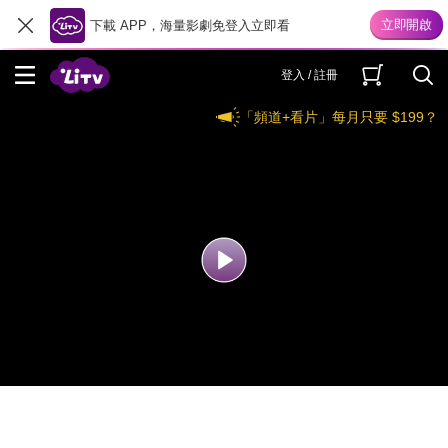
下載 APP，海量影劇免登入立即看
登入 / 註冊
「頻道+看片」每月只要 $199？