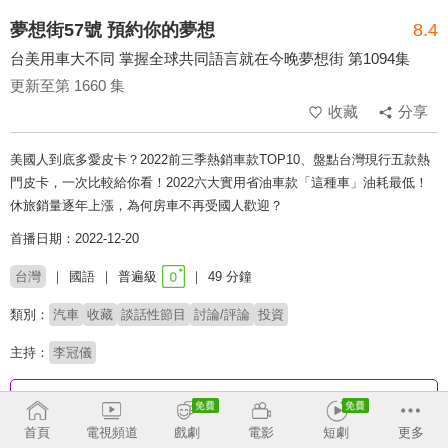
夢想街57號 預約你的夢想
8.4
台美用車大不同 掌握全球共同語言就在今晚夢想街 第1094集
更新至第 1660 集
收藏
分享
美國人到底多愛皮卡？2022前三季熱銷車款TOP10、盤點台灣現行五款熱
門皮卡，一次比較給你看！2022六大實用省油車款「這種車」油耗最低！
休旅銷量逐年上漲，為何房車不再受國人歡迎？
首播日期：2022-12-20
台灣
國語
普遍級
49 分鐘
類別：
汽車
收藏
談話性節目
討論/評論
投資
主持：
李冠儀
收回
首頁
電視頻道
戲劇
電影
短劇
更多