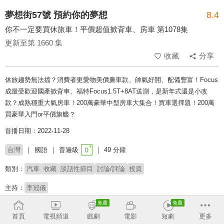
夢想街57號 預約你的夢想
8.4
你不一定要買休旅車！平價超值掀背車、房車 第1078集
更新至第 1660 集
收藏
分享
休旅趨勢無法擋？消費者更愛物美價廉車款、帥氣好開、配備豐富！Focus
成最受歡迎國產掀背車、福特Focus1.5T+8AT送測，是新年式還是小改
款？成熟穩重大氣房車！200萬豪華中型房車大集合！買車選擇題！200萬
買豪華入門or平價旗艦？
首播日期：2022-11-28
台灣
國語
普遍級
49 分鐘
類別：
汽車
收藏
談話性節目
討論/評論
投資
主持：
李冠儀
收回
首頁
電視頻道
戲劇
電影
短劇
更多