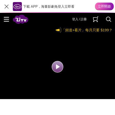
下載 APP，海量影劇免登入立即看
登入 / 註冊
「頻道+看片」每月只要 $199？