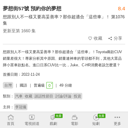
夢想街57號 預約你的夢想
8.4
想跟別人不一樣又要高妥善率？那你超適合「這些車」！ 第1076
集
更新至第 1660 集
收藏
分享
想跟別人不一樣又要高妥善率？那你超適合「這些車」！Toyota兩款CUV
銷量差很大！專家分析其中原因、銷量連神車的零頭都不到，其他大眾品
牌小眾車款點名。進口日系CUV比一比，Juke、C-HR消費者該怎麼選？
首播日期：2022-11-24
台灣
國語
普遍級
49 分鐘
類別：
汽車
收藏
談話性節目
討論/評論
投資
主持：
李冠儀
收回
首頁
電視頻道
戲劇
電影
短劇
更多