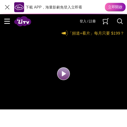
下載 APP，海量影劇免登入立即看
登入 / 註冊
「頻道+看片」每月只要 $199？