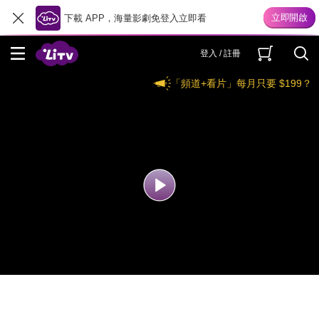
下載 APP，海量影劇免登入立即看
登入 / 註冊
「頻道+看片」每月只要 $199？