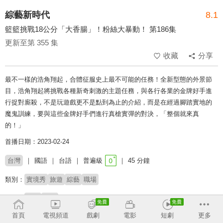
綜藝新時代
8.1
籃籃挑戰18公分「大香腸」！粉絲大暴動！ 第186集
更新至第 355 集
收藏
分享
最不一樣的浩角翔起，合體征服史上最不可能的任務！全新型態的外景節
目，浩角翔起將挑戰各種新奇刺激的主題任務，與各行各業的金牌好手進
行捉對廝殺，不是玩遊戲更不是點到為止的介紹，而是在經過腳踏實地的
魔鬼訓練，要與這些金牌好手們進行真槍實彈的對決，「整個就來真
的！」
首播日期：2023-02-24
台灣
國語
台語
普遍級
45 分鐘
類別：
實境秀
旅遊
綜藝
職場
來賓：
曾甜
宜芳
首頁
電視頻道
戲劇
電影
短劇
更多
主持：
浩角翔起
籃籃