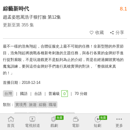
綜藝新時代
8.1
趙孟姿怒罵浩子狠打臉 第12集
更新至第 355 集
收藏
分享
最不一樣的浩角翔起，合體征服史上最不可能的任務！全新型態的外景節
目，浩角翔起將挑戰各種新奇刺激的主題任務，與各行各業的金牌好手進
行捉對廝殺，不是玩遊戲更不是點到為止的介紹，而是在經過腳踏實地的
魔鬼訓練，要與這些金牌好手們進行真槍實彈的對決，「整個就來真
的！」
首播日期：2018-12-14
台灣
國語
台語
普遍級
70 分鐘
類別：
實境秀
旅遊
綜藝
職場
來賓：
安苡愛
李懿
趙孟姿
詹子晴
謝忻
首頁
電視頻道
戲劇
電影
短劇
更多
主持：
浩角翔起