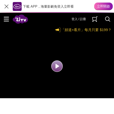
下載 APP，海量影劇免登入立即看
登入 / 註冊
「頻道+看片」每月只要 $199？