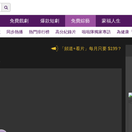
免費戲劇
爆款短劇
免費綜藝
蒙福人生
拔
同步熱播
熱門排行榜
高分紀錄片
啦啦隊獨家專訪
為健康
「頻道+看片」每月只要 $199？
集