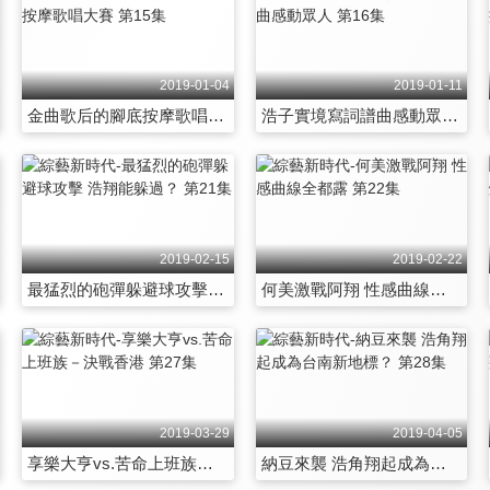
2019-01-04
2019-01-11
金曲歌后的腳底按摩歌唱大賽 第15集
浩子實境寫詞譜曲感動眾人 第16集
2019-02-15
2019-02-22
最猛烈的砲彈躲避球攻擊 浩翔能躲過？ 第21集
何美激戰阿翔 性感曲線全都露 第22集
2019-03-29
2019-04-05
享樂大亨vs.苦命上班族－決戰香港 第27集
納豆來襲 浩角翔起成為台南新地標？ 第28集