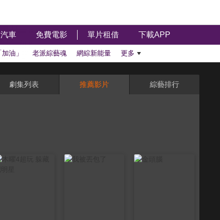
汽車
免費電影
單片租借
下載APP
「加油」
老派綜藝魂
網綜新能量
更多
劇集列表
推薦影片
綜藝排行