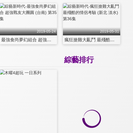
2019-05-24
2019-05-31
最強食尚夢幻組合 超強戰友大團圓 (台南) 第35集
瘋狂搶雞大亂鬥 最殘酷的情侶考驗 (新北 淡水) 第36集
綜藝排行