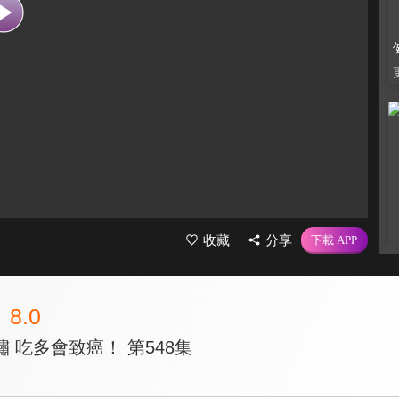
收藏
分享
8.0
 吃多會致癌！ 第548集