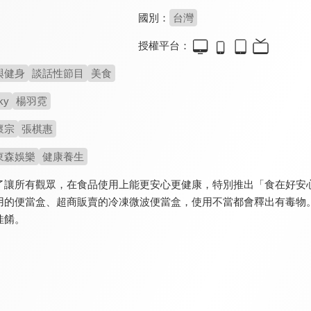
國別：
台灣
授權平台：
與健身
談話性節目
美食
ky
楊羽霓
懷宗
張棋惠
東森娛樂
健康養生
了讓所有觀眾，在食品使用上能更安心更健康，特別推出「食在好安
用的便當盒、超商販賣的冷凍微波便當盒，使用不當都會釋出有毒物
佳餚。