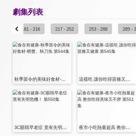
劇集列表
 180
181 - 216
217 - 252
253 - 288
289 - 
秋季當令的美味好食材-螃蟹、秋刀魚 第544集
這樣吃 讓你吃得苗條又健康 第545集
3C眼睛早老症 竟有失明危機！ 第550集
夜市小吃熱量超高 教你吃得美味又不胖 第551集