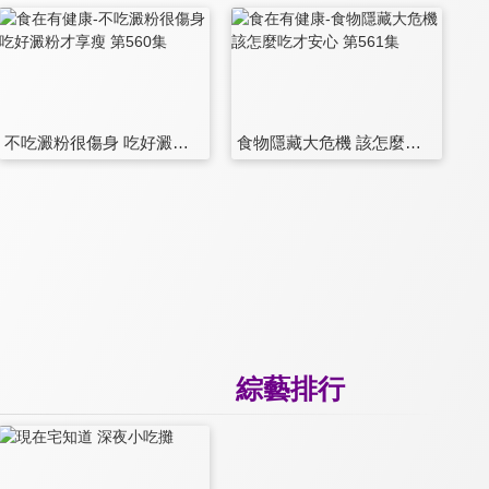
不吃澱粉很傷身 吃好澱粉才享瘦 第560集
食物隱藏大危機 該怎麼吃才安心 第561集
綜藝排行