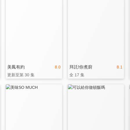
美鳳有約
拜託!你煮廚
8.0
8.1
更新至第 30 集
全 17 集