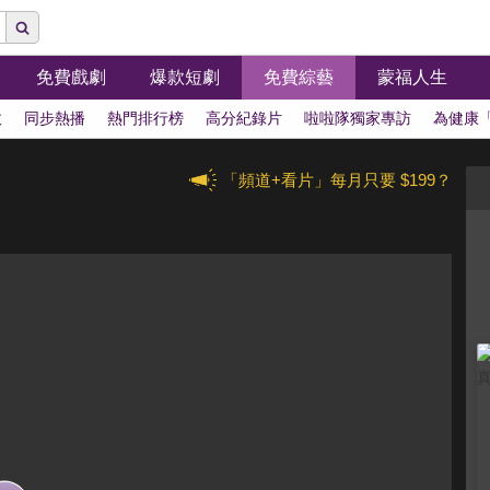
免費戲劇
爆款短劇
免費綜藝
蒙福人生
拔
同步熱播
熱門排行榜
高分紀錄片
啦啦隊獨家專訪
為健康
「頻道+看片」每月只要 $199？