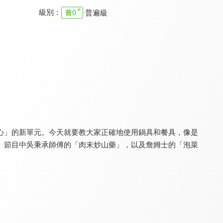
級別：
普遍級
烤箱讀書會
美味SO MUCH
可以給你做頓飯嗎
8.0
8.1
8.0
更新至第 182 集
更新至第 60 集
全 12 集
心」的新單元。今天就要教大家正確地使用鍋具和餐具，像是
。節目中吳秉承師傅的「肉末炒山藥」，以及詹姆士的「泡菜
用點心做點心
歡喜辦桌
饕客揪愛吃
8.0
8.0
8.0
更新至第 30 集
全 26 集
更新至第 227 集