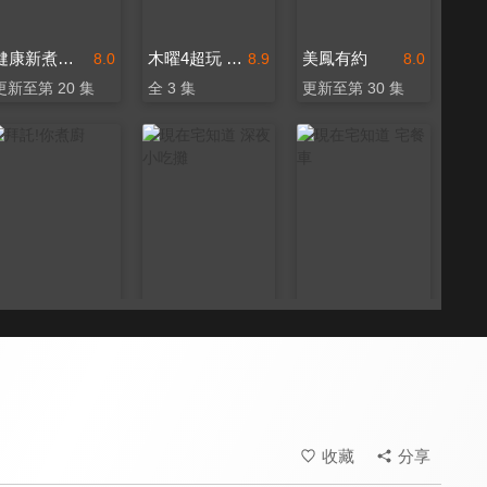
健康新煮流 有煮真好
木曜4超玩 蛙丸Bistro
美鳳有約
8.0
8.9
8.0
更新至第 20 集
全 3 集
更新至第 30 集
拜託!你煮廚
現在宅知道 深夜小吃攤
現在宅知道 宅餐車
8.1
8.3
8.2
全 17 集
全 11 集
更新至第 11 集
收藏
分享