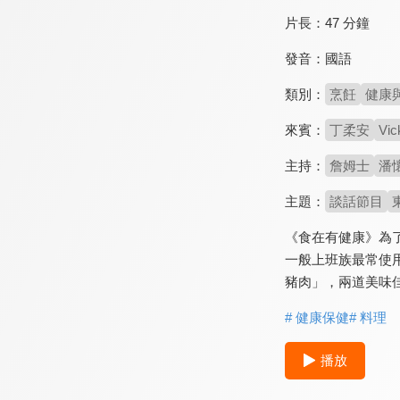
片長：
47 分鐘
發音：
國語
類別：
烹飪
健康
來賓：
丁柔安
Vic
主持：
詹姆士
潘
主題：
談話節目
《食在有健康》為
一般上班族最常使
豬肉」，兩道美味
# 健康保健
# 料理
播放