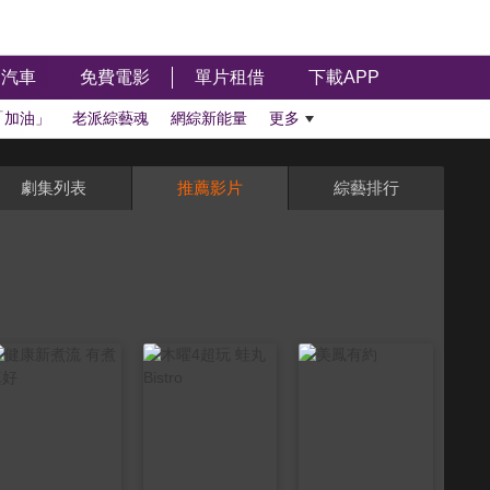
汽車
免費電影
單片租借
下載APP
「加油」
老派綜藝魂
網綜新能量
更多
劇集列表
推薦影片
綜藝排行