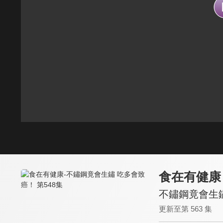
食在有健康
不鏽鋼竟會生鏽
更新至第 563 集