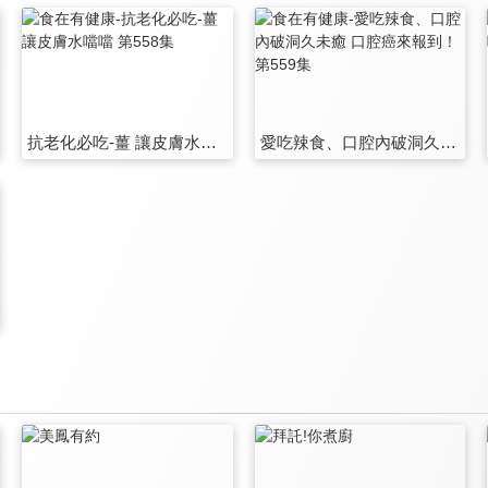
抗老化必吃-薑 讓皮膚水噹噹 第558集
愛吃辣食、口腔內破洞久未癒 口腔癌來報到！ 第559集