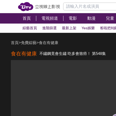
首頁
電視頻道
電影
動漫
兒童
綜藝首頁
進階篩選
最新上架
Yes娛樂
爸啦把8
首頁
>
免費綜藝
>
食在有健康
食在有健康
不鏽鋼竟會生鏽 吃多會致癌！ 第548集