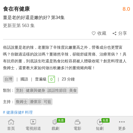
食在有健康
8.0
薑是老的好還是嫩的好? 第34集
更新至第 563 集
收藏
分享
俗話說薑是老的辣，老薑除了辛辣度比嫩薑高之外，營養成分也更豐富
嗎？你聽過這樣的說法嗎？薑雖然辛辣，卻能舒緩胃痛、治療胃病？！具
有抗癌的薑，到底該生吃還是熟食比較容易被人體吸收呢？創意料理達人
詹姆士，還要教大家如何做出軟嫩多汁的薑燒豬肉喔！
台灣
國語
普遍級
23 分鐘
類別：
烹飪
健康與健身
談話性節目
美食
主持：
詹姆士
潘懷宗
可藍
# 健康保健
# 料理
收回
首頁
電視頻道
戲劇
電影
短劇
更多