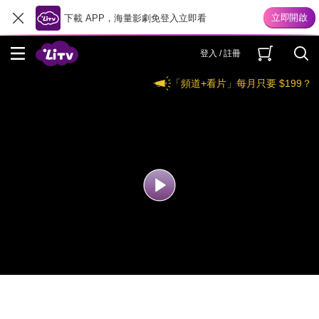
下載 APP，海量影劇免登入立即看
登入 / 註冊
「頻道+看片」每月只要 $199？