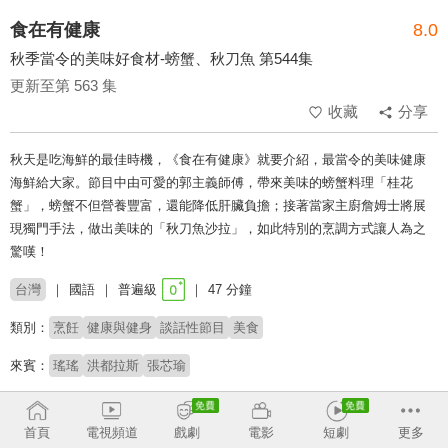
食在有健康
8.0
秋季當令的美味好食材-螃蟹、秋刀魚 第544集
更新至第 563 集
收藏
分享
秋天是吃海鮮的最佳時機，《食在有健康》就要介紹，最當令的美味健康
海鮮給大家。節目中由可愛的郭主義師傅，帶來美味的螃蟹料理「桂花
蟹」，螃蟹不但營養豐富，還能降低肝臟負擔；接著當家主廚詹姆士將展
現獨門手法，做出美味的「秋刀魚沙拉」，如此特別的烹調方式讓人為之
驚嘆！
台灣
國語
普遍級
47 分鐘
類別：
烹飪
健康與健身
談話性節目
美食
來賓：
瑤瑤
洪都拉斯
張芯瑜
主持：
詹姆士
潘懷宗
張棋惠
卉俞
首頁
電視頻道
戲劇
電影
短劇
更多
# 健康保健
# 料理