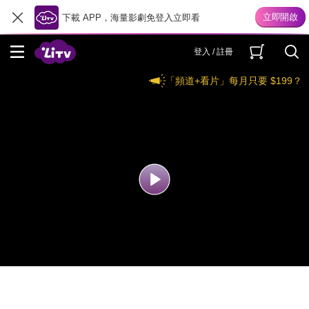
下載 APP，海量影劇免登入立即看
登入 / 註冊
「頻道+看片」每月只要 $199？