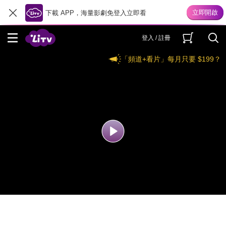
下載 APP，海量影劇免登入立即看
登入 / 註冊
「頻道+看片」每月只要 $199？