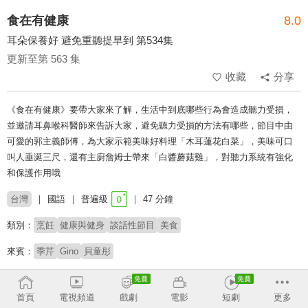
食在有健康
8.0
耳朵保養好 避免重聽提早到 第534集
更新至第 563 集
收藏
分享
《食在有健康》要帶大家來了解，生活中到底哪些行為會造成聽力受損，
並邀請耳鼻喉科醫師來告訴大家，避免聽力受損的方法有哪些，節目中由
可愛的郭主義師傅，為大家示範美味好料理「木耳蓮花白菜」，美味可口
叫人垂涎三尺，還有主廚詹姆士帶來「白醬蘑菇雞」，對聽力系統有強化
和保護作用哦
台灣
國語
普遍級
47 分鐘
類別：
烹飪
健康與健身
談話性節目
美食
來賓：
季芹
Gino
貝童彤
主持：
詹姆士
潘懷宗
張棋惠
楊晨熙
首頁
電視頻道
戲劇
電影
短劇
更多
# 健康保健
# 料理