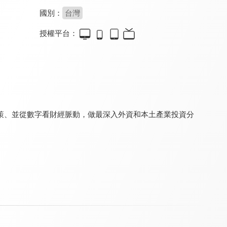
國別：
台灣
授權平台：
57新聞王
鉅亨看世界
理財芳程式
8.0
8.0
8.0
更新至第 873 集
更新至第 262 集
更新至第 61 集
策、並從數字看財經脈動，做最深入外資和本土產業投資分
港股大講堂
盤後下午茶
林恩如-女王投資密室
8.0
8.0
8.0
更新至第 209 集
更新至第 16 集
更新至第 15 集