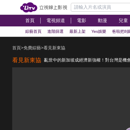
首頁
電視頻道
電影
動漫
兒童
綜藝首頁
進階篩選
最新上架
Yes娛樂
爸啦把8
首頁
>
免費綜藝
>
看見新東協
看見新東協
亂世中的新加坡成經濟新強權！對台灣是機會還