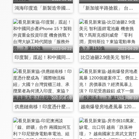
鴻海印度造「新製造帝國」拚2024年iPhone製造2000萬支 機會挑戰？14國「亞洲供應鏈」取代中國製？ 第186集
「新加坡半路搶親」 台積電可能設廠？全球科技大廠都在搶 印星越「半導體南洋島鏈」成形？ 第187集
2023-04-22
2023-04-29
印度製」躥起！和中國同步產iPhone 15？製鞋外資重金投資印度 機會挑戰？台灣大缺工時代開放「服務外勞」？ 第192集
比亞迪砸2.9億美元 智利蓋鋰電池廠 機會挑戰？馬斯克感到威脅 「零利潤」賣特斯拉？東協電動車角色？ 第193集
2023-06-03
2023-06-10
供應鏈南移！印度憑什麼成為「國際物流樞紐」大國？台灣貨櫃三雄、承攬業者為何湧入印度、東協？籌資新天堂？印尼取代香港成IPO最熱市場 第198集
越南爆發房地產風暴 1200個建案停工、價值上兆！ 房價暴跌？經濟風暴上演？ 印尼受惠鎳鋁 成下一個「投資沃土」？ 第199集