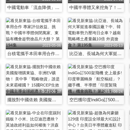
中國電動車「流血降價」 恐現獨占鰲頭局面？爆車業倒閉潮？特斯拉開發「永磁馬達」成功率？ 第188集
中國半導體又來挖角了！三倍薪挖台灣工程師成功機率？解封後東南亞詐騙重起爐灶 哪裡最危險？ 第189集
2023-05-06
2023-05-13
台積電攜手本田車用合作 專家評估效益、挑戰？中國半導體倒閉萬家、東協有機會趁勢搶晶片大餅？ 第194集
比亞迪、長城為何大軍挺進泰國設廠？中、韓電動車勢力壓垮日企車？越南戰略稀土產量飆10倍 外資搶食？ 第195集
2023-06-17
2023-06-24
擺脫對中國依賴 美國擬增購東協、非洲EV礦物！ 美中爭「戰略物資」誰是未來霸權國？ 15國RCEP生效 中國主導全球經濟？ 第200集
空巴獲印度IndiGo訂500架飛機 史上最多! 印度華麗轉身「航空樞紐」？繼手機、半導體「印度製飛機」機會挑戰？ 第201集