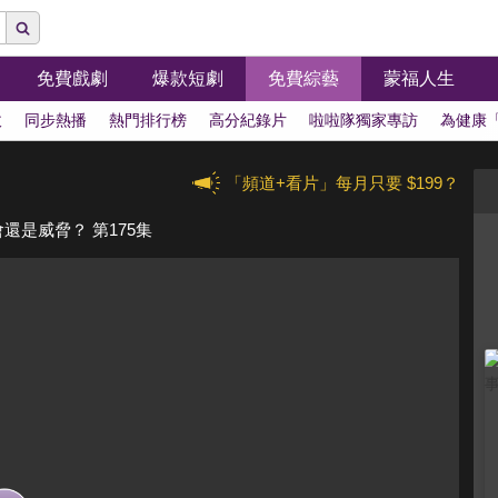
免費戲劇
爆款短劇
免費綜藝
蒙福人生
拔
同步熱播
熱門排行榜
高分紀錄片
啦啦隊獨家專訪
為健康
「頻道+看片」每月只要 $199？
是威脅？ 第175集