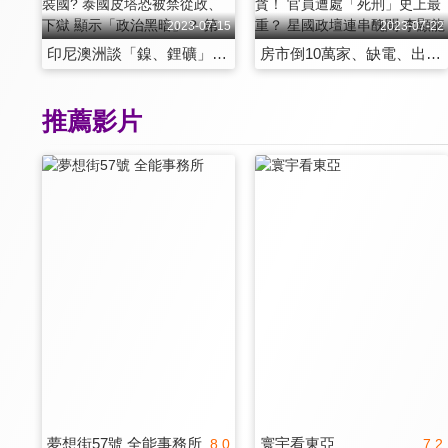
2023-07-15
2023-07-22
印尼澳洲談「鎳、鋰礦」合作 兩國如何互利？印尼變身電動車電池、組裝國? 泰國皮塔恐被禁從政、下獄 顯示「政治黑暗」？ 第204集
房市倒10萬家、缺電、出口弱 越南「跌落神壇」？ 越南國家主席武文賞打貪！ 官員遭處「死刑」史上最重？ 星國政壇連串醜聞 李顯龍如何交棒？ 第205集
推薦影片
夢想街57號 全能事務所
寰宇看東亞
8.0
7.2