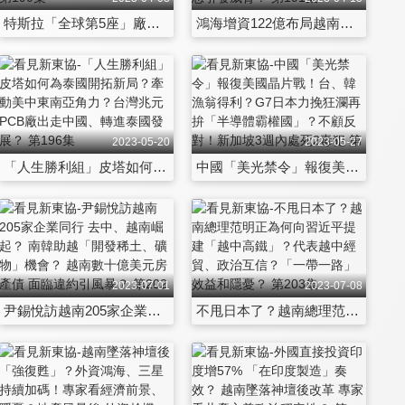
特斯拉「全球第5座」廠設在墨西哥考量？2030年產2000萬台的達成率？台廠受惠？印尼設超級工廠？ 第190集
鴻海增資122億布局越南、印度、德國 未來藍圖？高雄造「智慧城市」能實踐？新加坡業界使用ChatGPT恐引發威脅？ 第191集
2023-05-20
2023-05-27
「人生勝利組」皮塔如何為泰國開拓新局？牽動美中東南亞角力？台灣兆元PCB廠出走中國、轉進泰國發展？ 第196集
中國「美光禁令」報復美國晶片戰！台、韓漁翁得利？G7日本力挽狂瀾再拚「半導體霸權國」？不顧反對！新加坡3週內處死2毒犯 第197集
2023-07-01
2023-07-08
尹錫悅訪越南205家企業同行 去中、越南崛起？ 南韓助越「開發稀土、礦物」機會？ 越南數十億美元房產債 面臨違約引風暴？ 第202集
不甩日本了？越南總理范明正為何向習近平提建「越中高鐵」？代表越中經貿、政治互信？「一帶一路」效益和隱憂？ 第203集