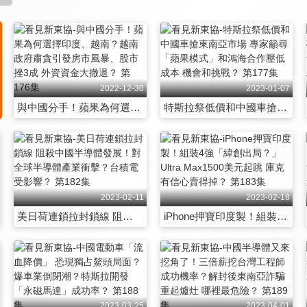
2022-12-30
2023-01-07
與中國分手！蘋果為何選擇印度、越南？越南政府肅貪引發房市風暴、股市挫3成 外資資金大撤退？ 第176集
特斯拉祭低價和中國車搶東南亞市場 專家籲尋「蘋果模式」和鴻海合作壓低成本 機會和挑戰？ 第177集
2023-02-11
2023-02-18
美日荷連鎖拉封鎖線 阻殺中國半導體發展！對全球半導體產業衝擊？台積電受影響？ 第182集
iPhone押寶印度製！組裝4強「緯創出局？」Ultra Max1500美元起跳 庫克有信心賣得掉？ 第183集
2023-03-25
2023-04-01