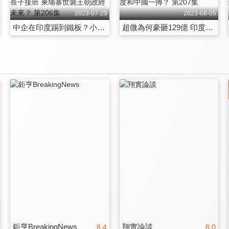
2023-07-29
2023-08-05
中企在印度踢到鐵板？小米、比亞迪恐遭殃？莫迪政經利益如何權衡？洪森長子接班 柬埔寨世襲王朝政經未來？ 第206集
超微為何豪砸129億 印度設全球最大IC設計中心？台美日半導體廠進駐 印度和中國一搏？ 第207集
鉅亨BreakingNews
翔實論談
8.4
8.0