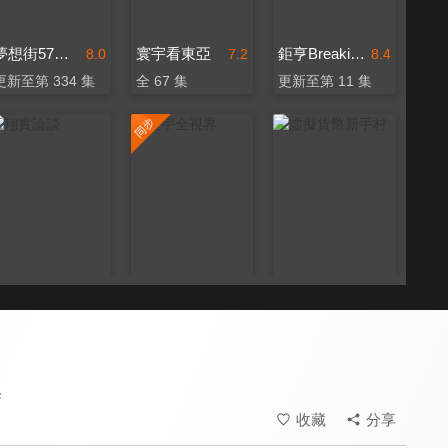
夢想街57號 全能事務所
寰宇看東亞
鉅亨BreakingNews
8.0
7.2
8.4
更新至第 334 集
全 67 集
更新至第 11 集
翔實論談
寰宇全視界
虛擬貨幣新手村
8.0
8.0
8.0
更新至第 43 集
更新至第 690 集
更新至第 8 集
集
收藏
分享