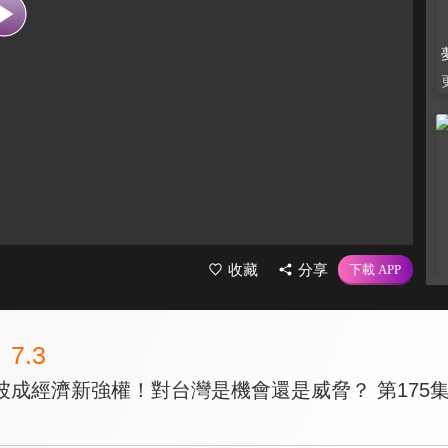
收藏
分享
7.3
坡成經濟新強權！對台灣是機會還是威脅？ 第175