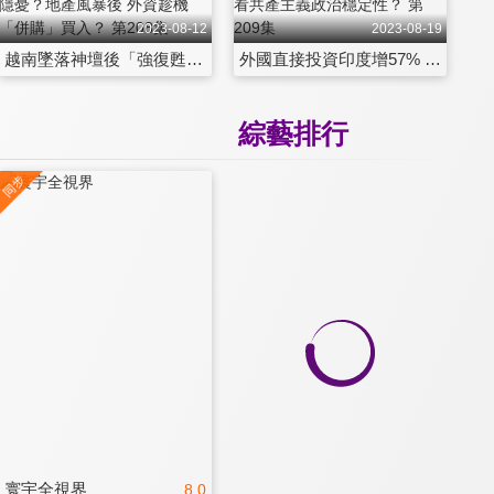
2023-08-12
2023-08-19
越南墜落神壇後「強復甦」？外資鴻海、三星持續加碼！專家看經濟前景、隱憂？地產風暴後 外資趁機「併購」買入？ 第208集
外國直接投資印度增57% 「在印度製造」奏效？ 越南墜落神壇後改革 專家看共產主義政治穩定性？ 第209集
綜藝排行
寰宇全視界
8.0