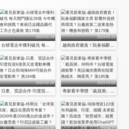
2023-01-14
2023-01-21
台積電去年獲利破兆 每天開門賺近28億 今年機會和挑戰？東南亞這國晶圓代工市占也暴衝 第178集
越南政府肅貪！阮春福辭國家主席 影響外資經商環境？台廠掀第二波東進熱潮！機會和挑戰？ 第179集
2023-02-25
2023-03-04
日產、雷諾合作 印度投資6億美元造電動車機會？日企和鴻海MIH可能合作造電動車？ 第184集
專家看半導體「裁員潮」何時停？台積電後續衝擊？美設備供應商在陸業務縮水、轉星馬？ 第185集
2023-04-08
2023-04-15