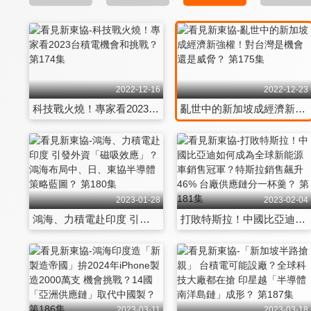
2022-12-16
2022-12-23
科技戰火燒！專家看2023台積電機會和挑戰？ 第174集
亂世中的新加坡成經濟新強權！對台灣是機會還是威脅？ 第175集
2023-01-28
2023-02-04
鴻海、力積電赴印度 引發外資「磁吸效應」？鴻海布局中、日、東協半導體 策略藍圖？ 第180集
打敗特斯拉！中國比亞迪如何成為全球新能源車銷售冠軍？特斯拉銷售飆升46% 台廠供應鏈分一杯羹？ 第181集
2023-03-11
2023-03-18