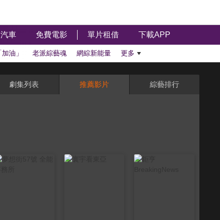
汽車
免費電影
單片租借
下載APP
「加油」
老派綜藝魂
網綜新能量
更多
劇集列表
推薦影片
綜藝排行