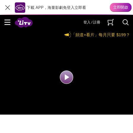
下載 APP，海量影劇免登入立即看
登入 / 註冊
「頻道+看片」每月只要 $199？