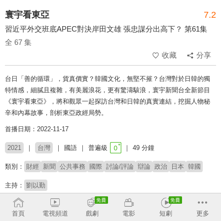
寰宇看東亞
7.2
習近平外交班底APEC對決岸田文雄 張忠謀分出高下？ 第61集
全 67 集
收藏
分享
台日「善的循環」，貨真價實？韓國文化，無堅不摧？台灣對於日韓的獨
特情感，細膩且複雜，有美麗浪花，更有驚濤駭浪，寰宇新聞台全新節目
《寰宇看東亞》，將和觀眾一起探訪台灣和日韓的真實連結，挖掘人物秘
辛和內幕故事，剖析東亞政經局勢。
首播日期：2022-11-17
2021
台灣
國語
普遍級
49 分鐘
類別：
財經
新聞
公共事務
國際
討論/評論
辯論
政治
日本
韓國
主持：
劉以勤
收回
首頁
電視頻道
戲劇
電影
短劇
更多