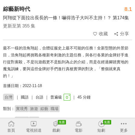
綜藝新時代
8.1
阿翔從下面拉出長長的一條！嚇得浩子大叫不主持！？ 第174集
更新至第 355 集
收藏
分享
最不一樣的浩角翔起，合體征服史上最不可能的任務！全新型態的外景節
目，浩角翔起將挑戰各種新奇刺激的主題任務，與各行各業的金牌好手進
行捉對廝殺，不是玩遊戲更不是點到為止的介紹，而是在經過腳踏實地的
魔鬼訓練，要與這些金牌好手們進行真槍實彈的對決，「整個就來真
的！」
首播日期：2022-11-18
台灣
國語
台語
普遍級
45 分鐘
類別：
實境秀
旅遊
綜藝
職場
來賓：
舒子晨
宜芳
首頁
電視頻道
戲劇
電影
短劇
更多
主持：
浩角翔起
籃籃