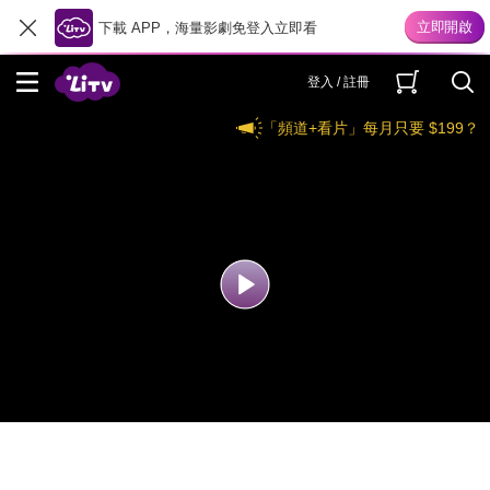
下載 APP，海量影劇免登入立即看
登入 / 註冊
「頻道+看片」每月只要 $199？