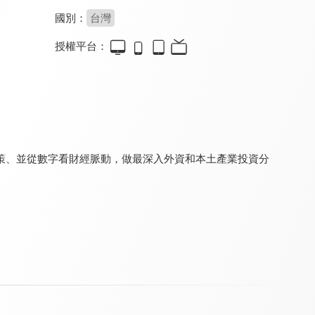
國別：
台灣
授權平台：
57新聞王
鉅亨看世界
理財芳程式
8.0
8.0
8.0
更新至第 873 集
更新至第 262 集
更新至第 61 集
策、並從數字看財經脈動，做最深入外資和本土產業投資分
港股大講堂
盤後下午茶
林恩如-女王投資密室
8.0
8.0
8.0
更新至第 209 集
更新至第 16 集
更新至第 15 集