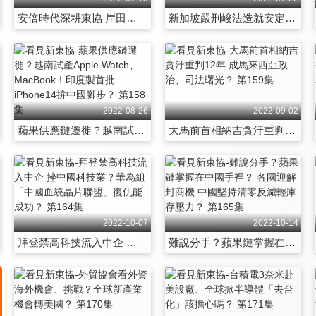
安倍時代深耕東協 岸田如何接棒？日本深耕東協40年 和中國一帶一路抗衡誰能勝？ 第152集
新加坡嚴刑峻法造就安定社會 中國、台灣難效法？ 大馬官方對中國、華人身分認知？ 第153集
2022-08-26
2022-09-02
蘋果供應鏈遷徙？越南試產Apple Watch、MacBook！印度製首批iPhone14拚中國腳步？ 第158集
大馬前首相納吉貪汙重判12年 成馬來西亞政治、司法曙光？ 第159集
2022-10-07
2022-10-14
拜登禁高科技流入中企 挫中國科技業？華為組「中國血統晶片聯盟」復仇能成功？ 第164集
難說分手？蘋果鏈掌握在中國手裡？ 各國迎解封商機 中國堅持清零反減輕庫存壓力？ 第165集