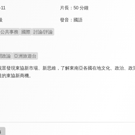
-11
片長：
50 分鐘
發音：
國語
級
公共事務
國際
討論/評論
聞政論
亞洲旅遊台
觀眾發現東協新市場、新思維，了解東南亞各國在地文化、政治、政
道的東協新商機。
4