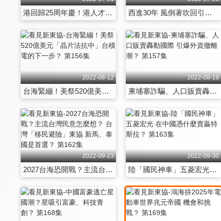
港回歸25周年慶！港人才流向新加坡？港台星 愛國者治港、民主、 菁英治國影響前景？ 第150集
西進30年 風倒著吹回引爆「台商歸國潮」 機會和挑戰？ 第151集
2022-08-12
2022-08-19
台海緊繃！美祭520億美元「晶片法抗中」台積電的下一步？ 第156集
柬埔寨詐騙、人口販賣轟動國際 引爆外資撤離潮？ 第157集
2022-09-23
2022-09-30
2027台海恐開戰？主流台灣民意怎麼想？ 台灣「移民避險」東協 新馬、泰國是首選？ 第162集
陸「國民神車」五菱宏光 在中國憑什麼賣贏特斯拉？ 第163集