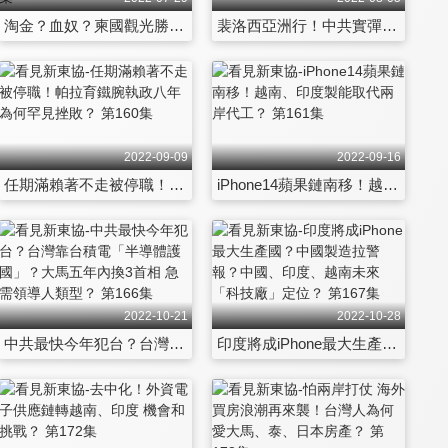
淘金？血奴？柬國觀光勝地變中資賭城 西港「小拉斯維加斯」如何墮落成「殺豬盤」詐騙全球？ 第154集
裴洛西亞洲行！中共實彈軍演「台海局勢」一觸即發 對東協哪國衝擊最大？ 第155集
2022-09-09
2022-09-16
任期滿賴著不走被停職！帕拉育鐵腕執政八年為何罕見挫敗？ 第160集
iPhone14蘋果鏈南移！越南、印度製能取代兩岸代工？ 第161集
2022-10-21
2022-10-28
中共最快今年犯台？台灣靠台積電「半導體護國」？大馬五年內換3首相 急需領導人類型？ 第166集
印度將成iPhone最大生產國？中國製造拉警報？中國、印度、越南未來「科技廠」定位？ 第167集