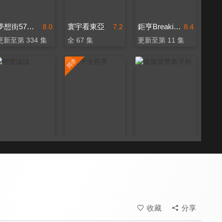
夢想街57號 全能事務所
寰宇看東亞
鉅亨BreakingNews
8.0
7.2
8.4
更新至第 334 集
全 67 集
更新至第 11 集
翔實論談
寰宇全視界
虛擬貨幣新手村
8.0
8.0
8.0
更新至第 43 集
更新至第 690 集
更新至第 8 集
收藏
分享