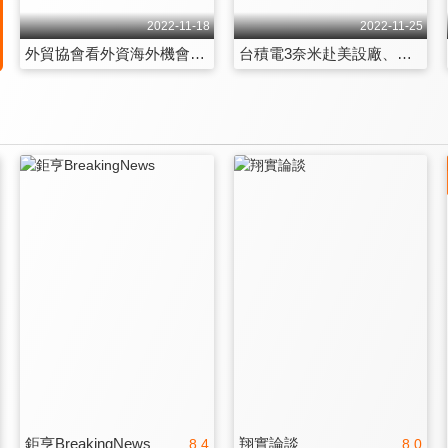
2022-11-18
2022-11-25
外貿協會看外資海外機會、挑戰？全球新產業機會轉美國？ 第170集
台積電3奈米赴美設廠、全球掀半導體「去台化」該擔心嗎？ 第171集
鉅亨BreakingNews
翔實論談
8.4
8.0