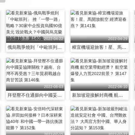
2022-04-22
2022-04-29
俄烏戰爭燒到「中歐班列」 挫「一帶一路」戰略？30家中企投資烏國90億美元 毀於戰火？中國與烏克蘭關係微妙？ 第140集
樟宜機場迎旅客！星、馬開放航空 經濟迎春燕？ 第141集
2022-06-03
2022-06-10
拜登壓不住通膨向中國妥協降關稅？越南、台灣不再受惠？三年貿易戰越台商甘苦談 第146集
新加坡迎接解封商機 航空業帶動經濟？ 航空業爆發人力荒2022前景？ 第147集
2022-07-15
2022-07-22