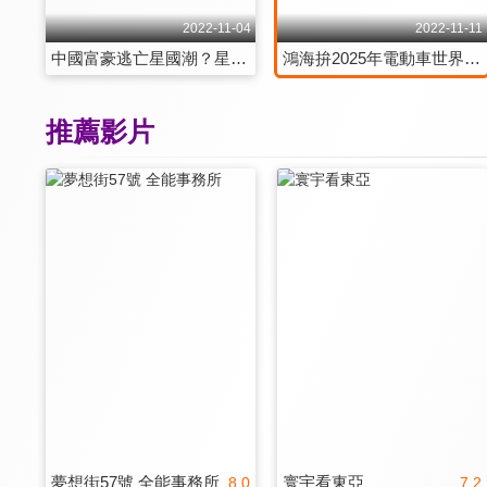
2022-11-04
2022-11-11
中國富豪逃亡星國潮？星吸引富豪、科技青創？ 第168集
鴻海拚2025年電動車世界兆元帝國 機會和挑戰？ 第169集
推薦影片
夢想街57號 全能事務所
寰宇看東亞
8.0
7.2