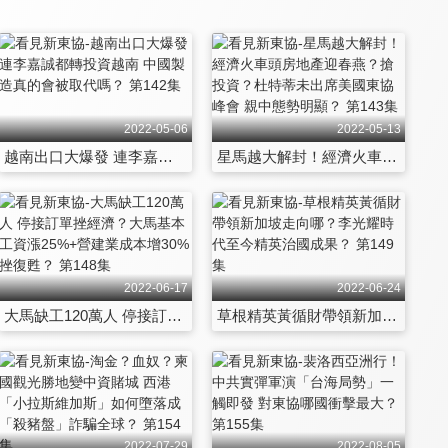
2022-05-06
2022-05-13
越南出口大爆發 連李嘉誠都轉投資越南 中國製造真的會被取代嗎？ 第142集
星馬越大解封！經濟火車頭房地產迎春燕？搶投資？杜特蒂未出席美國東協峰會 親中態勢明顯？ 第143集
2022-06-17
2022-06-24
大馬缺工120萬人 停接訂單挫經濟？大馬基本工資漲25%+營建業成本增30%挫復甦？ 第148集
草根精英黃循財帶領新加坡走向哪？李光耀時代至今精英治國成果？ 第149集
2022-07-29
2022-08-05