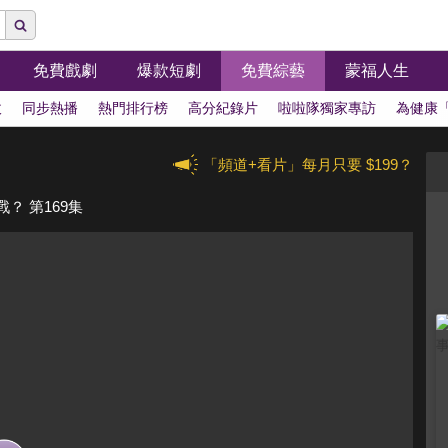
免費戲劇
爆款短劇
免費綜藝
蒙福人生
拔
同步熱播
熱門排行榜
高分紀錄片
啦啦隊獨家專訪
為健康
「頻道+看片」每月只要 $199？
？ 第169集