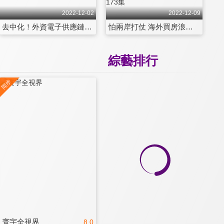
2022-12-02
2022-12-09
去中化！外資電子供應鏈轉越南、印度 機會和挑戰？ 第172集
怕兩岸打仗 海外買房浪潮再來襲！台灣人為何愛大馬、泰、日本房產？ 第173集
綜藝排行
寰宇全視界
8.0