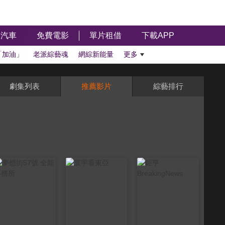
汽車
免費電影
單片租借
下載APP
「加油」
老派綜藝魂
網綜新能量
更多
劇集列表
推薦影片
綜藝排行