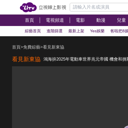
首頁
電視頻道
電影
動漫
兒童
綜藝首頁
進階篩選
最新上架
Yes娛樂
爸啦把8
首頁
>
免費綜藝
>
看見新東協
看見新東協
鴻海拚2025年電動車世界兆元帝國 機會和挑戰