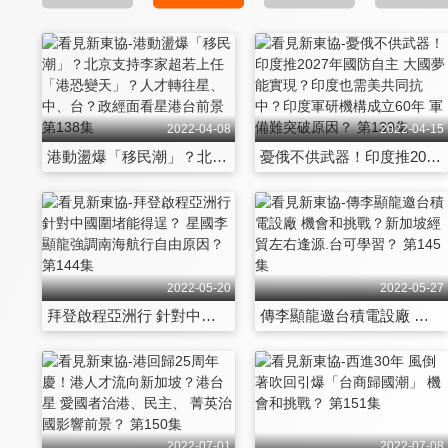
2022-04-08
2022-04-15
港動盪爆「移民潮」？北京支持李家超若上任「港恐變天」？人才轉往星、中、台？政經面看星港台前景 第138集
憂俄不供武器！印度推2027年國防自主 大國夢能實現？印度也需美共同抗中？印度軍研機構成立60年 軍備難突破原因？ 第139集
2022-05-20
2022-05-27
拜登啟程亞洲行 針對中國圍堵能得逞？ 星國李顯龍強調南海航行自由原因？ 第144集
傳李顯龍邀台積電設廠 機會和挑戰？新加坡經貿左右逢源.台可學習？ 第145集
2022-07-01
2022-07-08