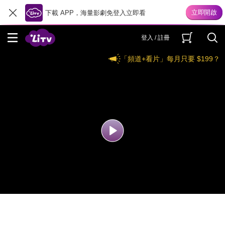
下載 APP，海量影劇免登入立即看
登入 / 註冊
「頻道+看片」每月只要 $199？