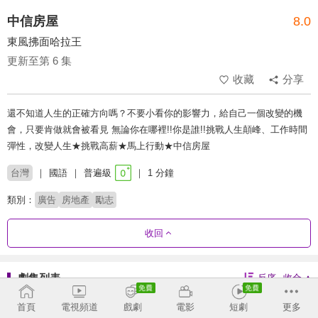
中信房屋
8.0
東風拂面哈拉王
更新至第 6 集
收藏
分享
還不知道人生的正確方向嗎？不要小看你的影響力，給自己一個改變的機
會，只要肯做就會被看見 無論你在哪裡!!你是誰!!挑戰人生顛峰、工作時間
彈性，改變人生★挑戰高薪★馬上行動★中信房屋
台灣
國語
普遍級
1 分鐘
類別：
廣告
房地產
勵志
收回
劇集列表
反序
收合
我的各種同事
想像得到就會成真
轉彎 轉運 轉念系列
發揮你的本事
首頁
電視頻道
戲劇
電影
短劇
更多