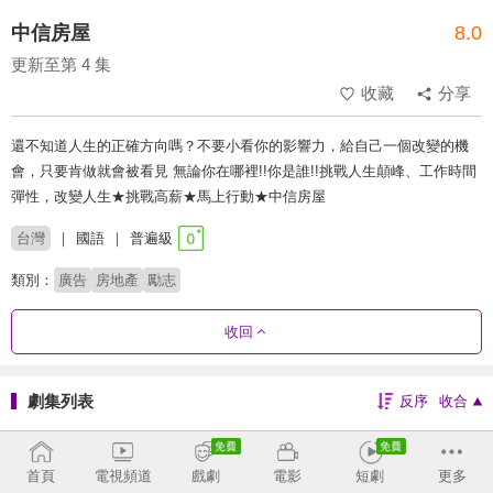
中信房屋
8.0
更新至第 4 集
收藏
分享
還不知道人生的正確方向嗎？不要小看你的影響力，給自己一個改變的機
會，只要肯做就會被看見 無論你在哪裡!!你是誰!!挑戰人生顛峰、工作時間
彈性，改變人生★挑戰高薪★馬上行動★中信房屋
台灣
國語
普遍級
類別：
廣告
房地產
勵志
收回
劇集列表
反序
收合
我的各種同事
想像得到就會成真
轉彎 轉運 轉念系列
發揮你的本事
首頁
電視頻道
戲劇
電影
短劇
更多
職場系列
在地系列
家的意義我們最懂
不要小看你的影響