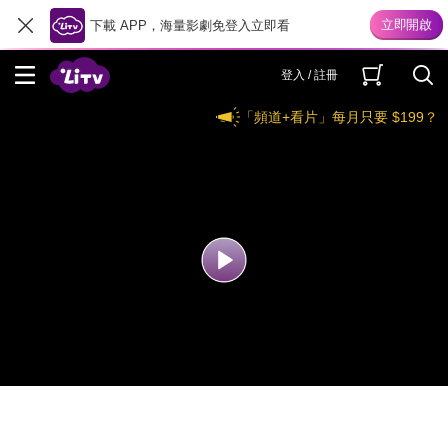
下載 APP，海量影劇免登入立即看
登入 / 註冊
「頻道+看片」每月只要 $199？