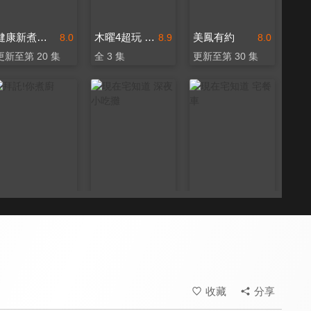
健康新煮流 有煮真好
木曜4超玩 蛙丸Bistro
美鳳有約
8.0
8.9
8.0
更新至第 20 集
全 3 集
更新至第 30 集
拜託!你煮廚
現在宅知道 深夜小吃攤
現在宅知道 宅餐車
8.1
8.3
8.2
全 17 集
全 11 集
更新至第 11 集
收藏
分享