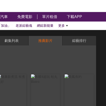
汽車
免費電影
單片租借
下載APP
「加油」
老派綜藝魂
網綜新能量
更多
劇集列表
推薦影片
綜藝排行