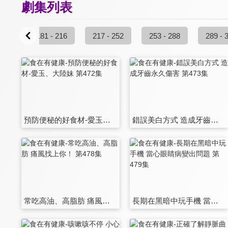
劇集列表
 180
181 - 216
217 - 252
253 - 288
289 - 
預防便秘的好食材-愛玉、大陸妹 第472集
錯誤美白方式 造成牙齒永久傷害 第473集
常吃高油、高脂肪 痛風找上你！ 第478集
長期在黑暗中玩手機 當心眼睛病變出問題 第479集