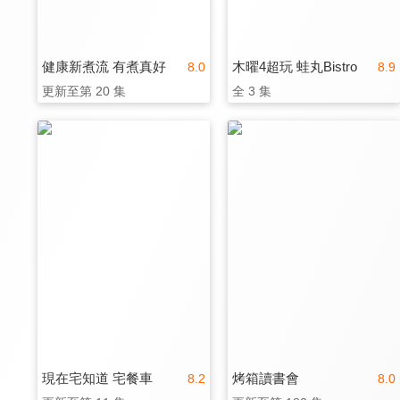
健康新煮流 有煮真好
木曜4超玩 蛙丸Bistro
8.0
8.9
更新至第 20 集
全 3 集
現在宅知道 宅餐車
烤箱讀書會
8.2
8.0