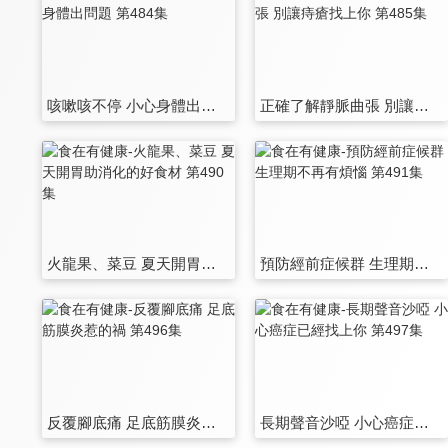
咳嗽咳不停 小心身體出問題 第484集
正確了解靜脈曲張 別讓痔瘡找上你 第485集
火龍果、菜豆 夏天開胃助消化的好食材 第490集
預防經前症候群 生理期不再有煩惱 第491集
反覆腳底痛 足底筋膜炎惹的禍 第496集
長期聲音沙啞 小心癌症已經找上你 第497集