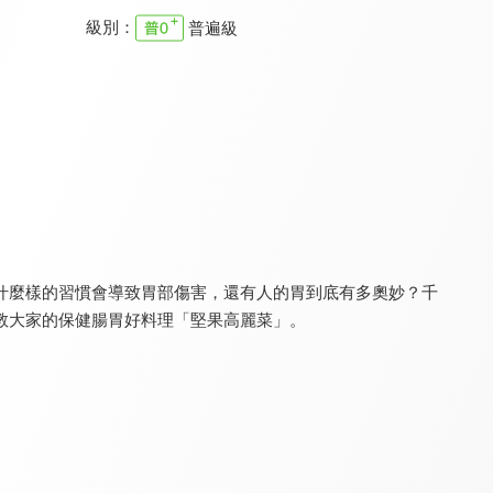
級別：
普遍級
烤箱讀書會
美味SO MUCH
可以給你做頓飯嗎
8.0
8.1
8.0
更新至第 182 集
更新至第 60 集
全 12 集
什麼樣的習慣會導致胃部傷害，還有人的胃到底有多奧妙？千
教大家的保健腸胃好料理「堅果高麗菜」。
用點心做點心
歡喜辦桌
饕客揪愛吃
8.0
8.0
8.0
更新至第 30 集
全 26 集
更新至第 227 集