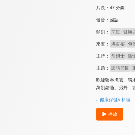
片長：
47 分鐘
發音：
國語
類別：
烹飪
健康
來賓：
洪百榕
包
主持：
詹姆士
潘
主題：
談話節目
吃飯狼吞虎嚥、講
萬別錯過。另外，
# 健康保健
# 料理
播放