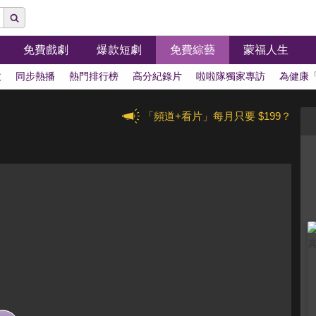
免費戲劇
爆款短劇
免費綜藝
蒙福人生
拔
同步熱播
熱門排行榜
高分紀錄片
啦啦隊獨家專訪
為健康
「頻道+看片」每月只要 $199？