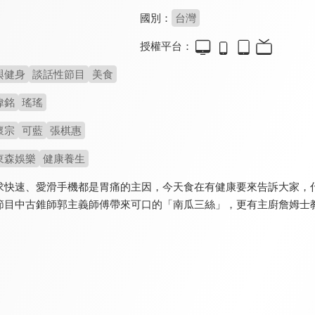
國別：
台灣
授權平台：
與健身
談話性節目
美食
偉銘
瑤瑤
懷宗
可藍
張棋惠
東森娛樂
健康養生
求快速、愛滑手機都是胃痛的主因，今天食在有健康要來告訴大家，
節目中古錐師郭主義師傅帶來可口的「南瓜三絲」，更有主廚詹姆士