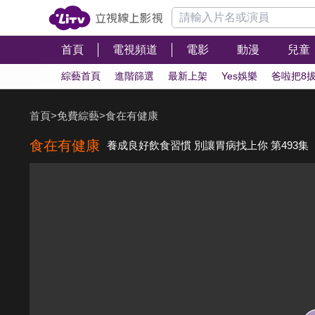
首頁
電視頻道
電影
動漫
兒童
綜藝首頁
進階篩選
最新上架
Yes娛樂
爸啦把8
首頁
>
免費綜藝
>
食在有健康
食在有健康
養成良好飲食習慣 別讓胃病找上你 第493集