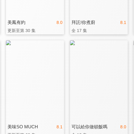
美鳳有約
拜託!你煮廚
8.0
8.1
更新至第 30 集
全 17 集
美味SO MUCH
可以給你做頓飯嗎
8.1
8.0