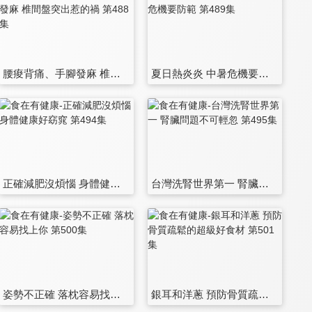
腰痠背痛、手腳發麻 椎間盤突出惹的禍 第488集
夏日熱炎炎 中暑危機要防範 第489集
正確減肥沒煩惱 身體健康好窈窕 第494集
台灣洗腎世界第一 腎臟問題不可輕忽 第495集
姿勢不正確 落枕容易找上你 第500集
銀耳和洋蔥 預防骨質疏鬆的超級好食材 第501集