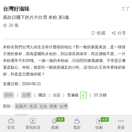
台灣好滋味
7.7
風吹日曬下的片片白雪 米粉 第1集
全 26 集
收藏
分享
米粉在我們台灣人的生活有什麼樣的地位？對一般的家庭來說，是一樣很
方便的食材，因為是曬乾水份的，所以很容易保存，而且價格不貴，一片
米粉通常不到30塊。一撮一撮的米粉絲，日頭照到春風微微。不管是正餐
還是點心，米粉，都是吃一碗就很滿足的小吃，這項白白又有米香味的食
材，到底是怎麼做的呢？
首播日期：2020-05-21
2020
台灣
國語
台語
普遍級
23 分鐘
類別：
紀錄片
生活
文化
美食
台灣
主持：
荒山亮
首頁
電視頻道
戲劇
電影
短劇
更多
# 美食探索