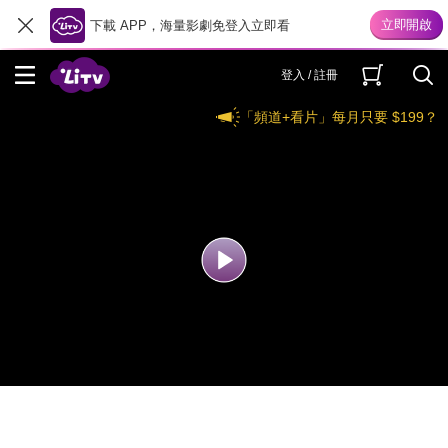
下載 APP，海量影劇免登入立即看
登入 / 註冊
「頻道+看片」每月只要 $199？