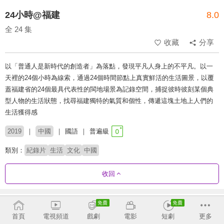
24小時@福建
8.0
全 24 集
收藏
分享
以「普通人是新時代的創造者」為落點，發現平凡人身上的不平凡。以一
天裡的24個小時為線索，通過24個時間節點上真實鮮活的生活圖景，以覆
蓋福建省的24個最具代表性的閩地場景為記錄空間，捕捉彼時彼刻某個典
型人物的生活狀態，找尋福建獨特的氣質和個性，傳遞這塊土地上人們的
生活獲得感
2019
中國
國語
普遍級
類別：
紀錄片
生活
文化
中國
收回
劇集列表
正序
首頁
電視頻道
戲劇
電影
短劇
更多