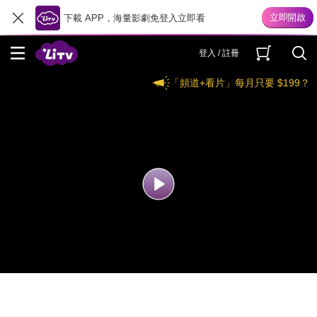
下載 APP，海量影劇免登入立即看
登入 / 註冊
「頻道+看片」每月只要 $199？