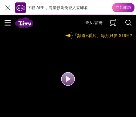
下載 APP，海量影劇免登入立即看
登入 / 註冊
「頻道+看片」每月只要 $199？