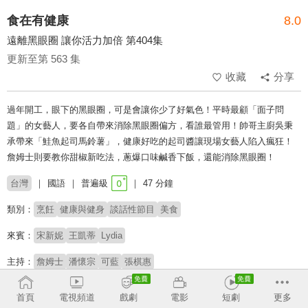
食在有健康
8.0
遠離黑眼圈 讓你活力加倍 第404集
更新至第 563 集
收藏
分享
過年開工，眼下的黑眼圈，可是會讓你少了好氣色！平時最顧「面子問
題」的女藝人，要各自帶來消除黑眼圈偏方，看誰最管用！帥哥主廚吳秉
承帶來「鮭魚起司馬鈴薯」，健康好吃的起司醬讓現場女藝人陷入瘋狂！
詹姆士則要教你甜椒新吃法，蔥爆口味鹹香下飯，還能消除黑眼圈！
台灣
國語
普遍級
47 分鐘
類別：
烹飪
健康與健身
談話性節目
美食
來賓：
宋新妮
王凱蒂
Lydia
主持：
詹姆士
潘懷宗
可藍
張棋惠
# 健康保健
# 料理
首頁
電視頻道
戲劇
電影
短劇
更多