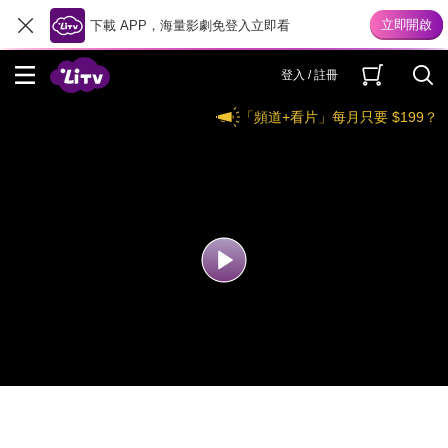
下載 APP，海量影劇免登入立即看
登入 / 註冊
「頻道+看片」每月只要 $199？