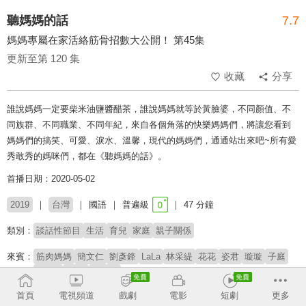
聽媽媽的話
7.7
媽媽專屬在家活絡筋骨招數大公開！ 第45集
更新至第 120 集
收藏
分享
誰說媽媽一定要柴米油鹽醬醋茶，誰說媽媽就等於黃臉婆，不同顏值、不
同族群、不同職業、不同年紀，來自各個角落的快樂媽媽們，將讓您看到
媽媽們的搞笑、可愛、淚水、溫馨，現代的媽媽們，通通站出來吧~所有愛
秀敢秀的媽咪們，都在《聽媽媽的話》。
首播日期：2020-05-02
2019
台灣
國語
普遍級
47 分鐘
類別：
談話性節目
生活
育兒
家庭
親子關係
來賓：
筋肉媽媽
簡文仁
劉彥鋒
LaLa
林采緹
花花
姿君
璇璇
子庭
Grace
Echo
林咚咚
首頁
電視頻道
戲劇
電影
短劇
更多
主持：
小禎