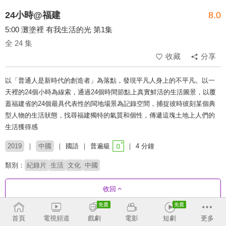
24小時@福建
8.0
5:00 灘塗裡 有我生活的光 第1集
全 24 集
收藏
分享
以「普通人是新時代的創造者」為落點，發現平凡人身上的不平凡。以一
天裡的24個小時為線索，通過24個時間節點上真實鮮活的生活圖景，以覆
蓋福建省的24個最具代表性的閩地場景為記錄空間，捕捉彼時彼刻某個典
型人物的生活狀態，找尋福建獨特的氣質和個性，傳遞這塊土地上人們的
生活獲得感
2019
中國
國語
普遍級
4 分鐘
類別：
紀錄片
生活
文化
中國
收回
首頁
電視頻道
戲劇
電影
短劇
更多
劇集列表
正序