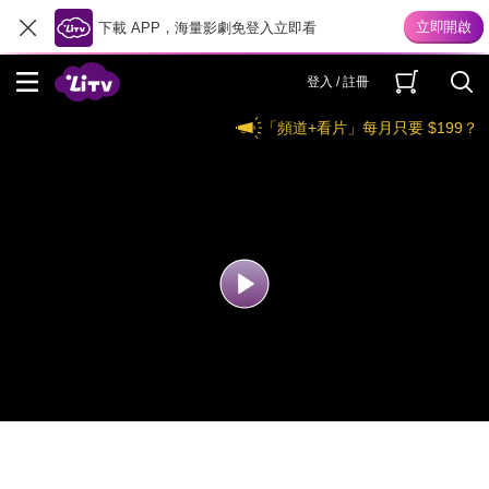
下載 APP，海量影劇免登入立即看
登入 / 註冊
「頻道+看片」每月只要 $199？