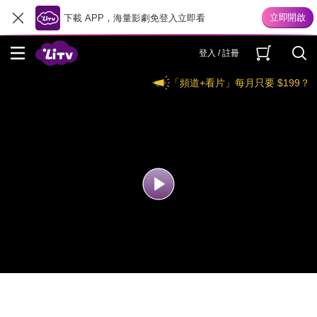
下載 APP，海量影劇免登入立即看
登入 / 註冊
「頻道+看片」每月只要 $199？