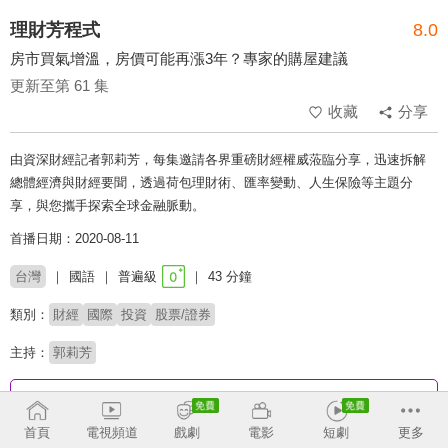
理財芳程式
8.0
房市買氣增溫，房價可能再漲3年？專家的購屋建議
更新至第 61 集
收藏
分享
由資深財經記者郭莉芳，每集邀請各界重磅財經權威蒞臨分享，迅速拆解
總體經濟與財經要聞，透過荷包理財術、匯率變動、人生保險等主題分
享，與您攜手探索全球金融脈動。
首播日期：2020-08-11
台灣
國語
普遍級
43 分鐘
類別：
財經
國際
投資
股票/證券
主持：
郭莉芳
收回
首頁
電視頻道
戲劇
電影
短劇
更多