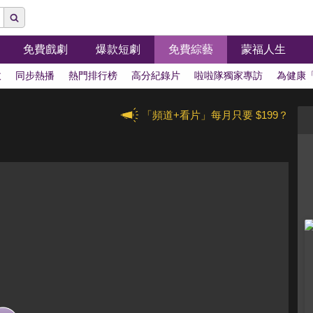
免費戲劇
爆款短劇
免費綜藝
蒙福人生
拔
同步熱播
熱門排行榜
高分紀錄片
啦啦隊獨家專訪
為健康
「頻道+看片」每月只要 $199？