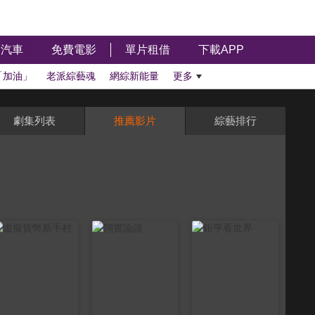
汽車
免費電影
單片租借
下載APP
「加油」
老派綜藝魂
網綜新能量
更多
劇集列表
推薦影片
綜藝排行