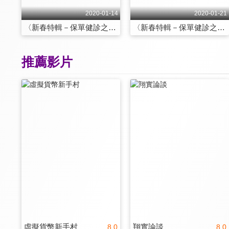
2020-01-14
2020-01-21
〈新春特輯－保單健診之醫療險篇〉病不起的未來！你買對醫療險了嗎？
〈新春特輯－保單健診之房貸壽險篇〉歡喜入厝！房貸壽險怎麼買才好？
推薦影片
虛擬貨幣新手村
翔實論談
8.0
8.0