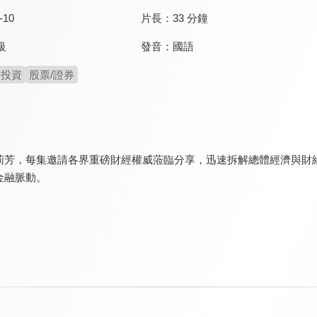
-10
片長：
33 分鐘
發音：
國語
級
投資
股票/證券
莉芳，每集邀請各界重磅財經權威蒞臨分享，迅速拆解總體經濟與財
金融脈動。