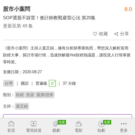
股市小葉問
8.0
SOP選股不踩雷！會計師教戰避雷心法 第20集
更新至第 49 集
收藏
分享
《股市小葉問》主持人葉芷娟，擁有分析師專業執照，帶您深入解析當周
財經大事、探討市場行情，迅速拆解最Hot財經熱議題，讓投資人行情掌握
零時差。
首播日期：2020-08-27
台灣
國語
普遍級
37 分鐘
類別：
財經
投資
股票/證券
主持：
葉芷娟
收回
首頁
電視頻道
戲劇
電影
短劇
更多