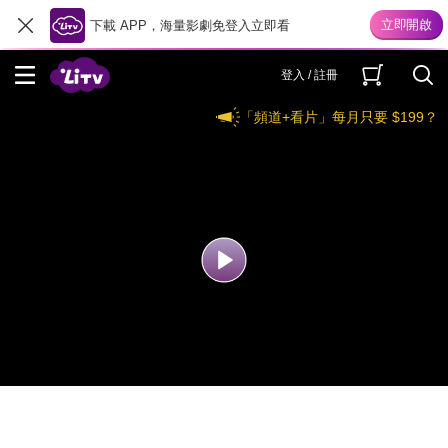
下載 APP，海量影劇免登入立即看
登入 / 註冊
「頻道+看片」每月只要 $199？