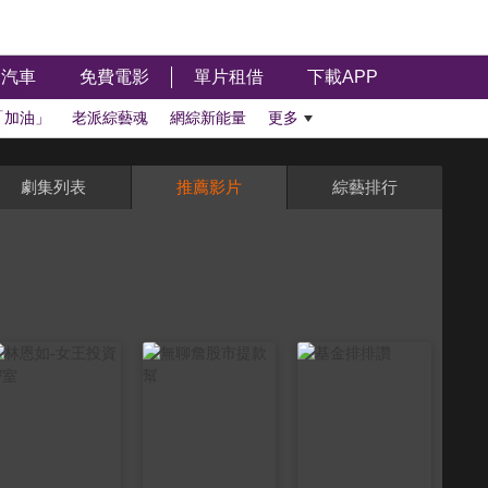
汽車
免費電影
單片租借
下載APP
「加油」
老派綜藝魂
網綜新能量
更多
劇集列表
推薦影片
綜藝排行