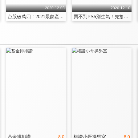
2020-12-03
2020-12-10
台股破萬四！2021最熱產業抄錢部署！ 第33集
買不到PS5別生氣！先搶概念股賺財氣 第34集
基金排排讚
權證小哥操盤室
8.0
8.0