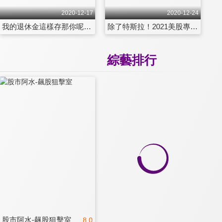
2020-12-17
2020-12-24
我的退休金這樣存那你呢？配息新主張：本金不縮水 第35集
除了特斯拉！2021美股專家看好這5檔 第36集
綜藝排行
股市阿水-飆股狙擊室
8.0