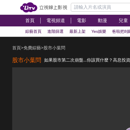
首頁
電視頻道
電影
動漫
兒童
綜藝首頁
進階篩選
最新上架
Yes娛樂
爸啦把8
首頁
>
免費綜藝
>
股市小葉問
股市小葉問
如果股市第二次崩盤...你該買什麼？高息投