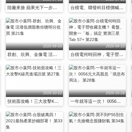
陸廠來搶 蘋果光下一步融資融券藏秘密？ 第15集
台積電、聯發科目標價喊震天？前外資金童程正樺來破解 第16集
2020-09-03
2020-09-10
群創、欣興、金像電 活潑低價股教你聰明分批買 第21集
台積電何時回神，電子營收藏玄機？ 看盤、開會一「板」搞定 實測三星Tab S7+ 第22集
2020-10-22
2020-10-29
技術面攻略！三大攻擊K線亮進場訊號 第27集
一年就等這一次！ 0056元大高股息「填息布局法」 第28集