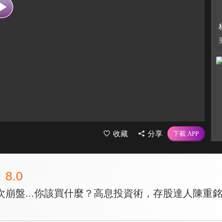
收藏
分享
8.0
崩盤...你該買什麼？高息投資術，存股達人陳重銘