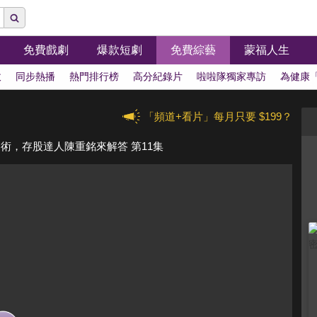
免費戲劇
爆款短劇
免費綜藝
蒙福人生
拔
同步熱播
熱門排行榜
高分紀錄片
啦啦隊獨家專訪
為健康
「頻道+看片」每月只要 $199？
資術，存股達人陳重銘來解答 第11集