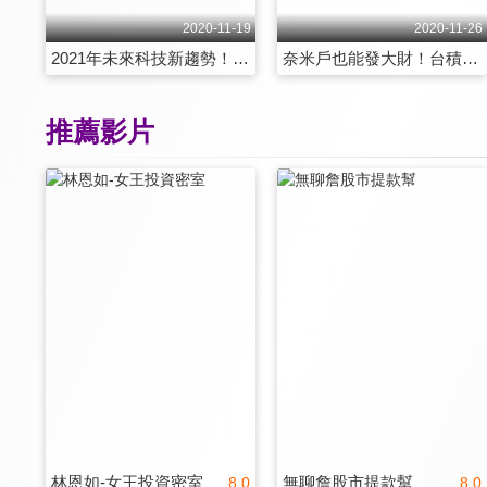
2020-11-19
2020-11-26
2021年未來科技新趨勢！AI、生醫雙軌投資搶先布局 第31集
奈米戶也能發大財！台積電零股教你聰明買 第32集
推薦影片
林恩如-女王投資密室
無聊詹股市提款幫
8.0
8.0