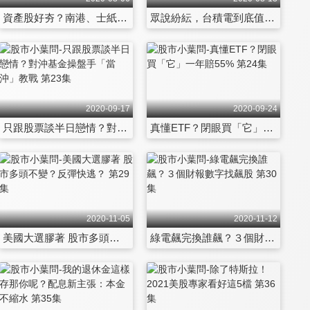
資產股好夯？南港、士紙買在山峰怎麼解？ 第17集
眾說紛紜，台積電到底值多少錢？Q2財報亮點股！會計師看好「它」 第18集
2020-09-17
2020-09-24
只跟股票談半日戀情？對沖基金操盤手「當沖」教戰 第23集
真懂ETF？閉眼買「它」一年賠55% 第24集
2020-11-05
2020-11-12
美國大選膠著 股市多頭不變？反彈快逃？ 第29集
綠電飆完換誰飆？３個財報數字找飆股 第30集