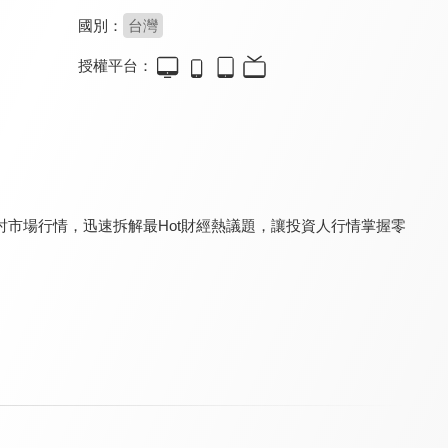
國別：
台灣
授權平台：
籌碼K線投資教室
蔡司投資教室
均線海撈大作戰
8.0
8.0
8.0
更新至第 15 集
更新至第 5 集
更新至第 10 集
市場行情，迅速拆解最Hot財經熱議題，讓投資人行情掌握零
期權先生 投資教室
丹尼爾-股神炒股室
輕鬆學理財
8.0
8.0
8.0
更新至第 2 集
更新至第 12 集
更新至第 35 集