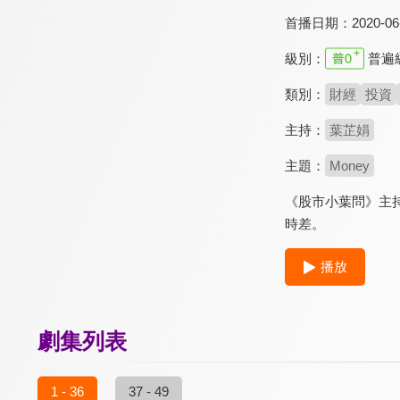
首播日期：
2020-06
級別：
普遍
類別：
財經
投資
主持：
葉芷娟
主題：
Money
《股市小葉問》主
時差。
播放
劇集列表
1 - 36
37 - 49