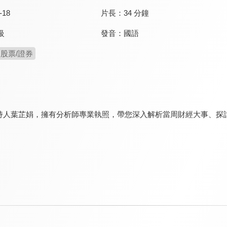
-18
片長：
34 分鐘
發音：
國語
級
股票/證券
持人葉芷娟，擁有分析師專業執照，帶您深入解析當周財經大事、探討