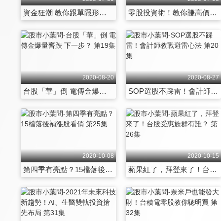
資金狂潮 教你跟單隱形主力大戶 第13集
零股投資術！教你賺高價股行情 第14集
2020-08-20
2020-08-27
台股「華」倒 電傳金爆量齊跌 下一步？ 第19集
SOP選股不踩雷！會計師教戰避雷心法 第20集
2020-10-08
2020-10-15
第四季有亮點？15檔落後補漲股看俏 第25集
蘋果紅了，拜登來了！台股受惠族群有誰？ 第26集