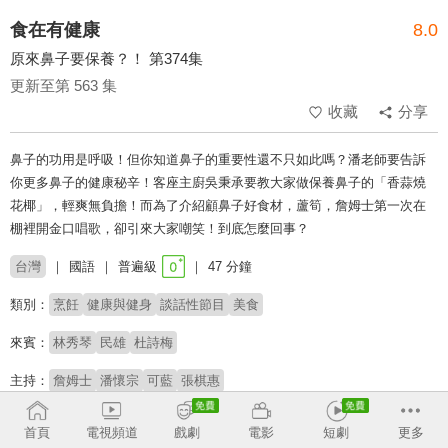
食在有健康
8.0
原來鼻子要保養？！ 第374集
更新至第 563 集
收藏
分享
鼻子的功用是呼吸！但你知道鼻子的重要性還不只如此嗎？潘老師要告訴
你更多鼻子的健康秘辛！客座主廚吳秉承要教大家做保養鼻子的「香蒜燒
花椰」，輕爽無負擔！而為了介紹顧鼻子好食材，蘆筍，詹姆士第一次在
棚裡開金口唱歌，卻引來大家嘲笑！到底怎麼回事？
台灣
國語
普遍級
47 分鐘
類別：
烹飪
健康與健身
談話性節目
美食
來賓：
林秀琴
民雄
杜詩梅
主持：
詹姆士
潘懷宗
可藍
張棋惠
# 健康保健
# 料理
首頁
電視頻道
戲劇
電影
短劇
更多