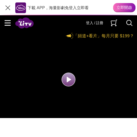
下載 APP，海量影劇免登入立即看
登入 / 註冊
「頻道+看片」每月只要 $199？