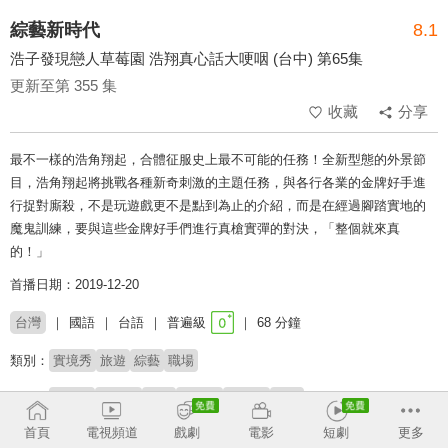
綜藝新時代
8.1
浩子發現戀人草莓園 浩翔真心話大哽咽 (台中) 第65集
更新至第 355 集
收藏
分享
最不一樣的浩角翔起，合體征服史上最不可能的任務！全新型態的外景節
目，浩角翔起將挑戰各種新奇刺激的主題任務，與各行各業的金牌好手進
行捉對廝殺，不是玩遊戲更不是點到為止的介紹，而是在經過腳踏實地的
魔鬼訓練，要與這些金牌好手們進行真槍實彈的對決，「整個就來真
的！」
首播日期：2019-12-20
台灣
國語
台語
普遍級
68 分鐘
類別：
實境秀
旅遊
綜藝
職場
來賓：
NONO
李又汝
籃籃
徐瑋吟
梁凱莉
風田
首頁
電視頻道
戲劇
電影
短劇
更多
主持：
浩角翔起