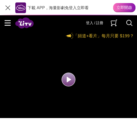
下載 APP，海量影劇免登入立即看
登入 / 註冊
「頻道+看片」每月只要 $199？