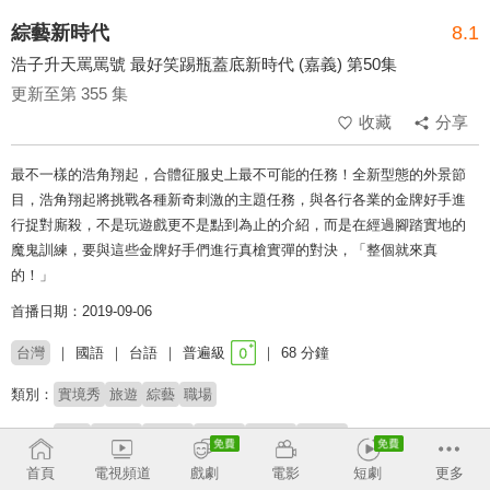
綜藝新時代
8.1
浩子升天罵罵號 最好笑踢瓶蓋底新時代 (嘉義) 第50集
更新至第 355 集
收藏
分享
最不一樣的浩角翔起，合體征服史上最不可能的任務！全新型態的外景節
目，浩角翔起將挑戰各種新奇刺激的主題任務，與各行各業的金牌好手進
行捉對廝殺，不是玩遊戲更不是點到為止的介紹，而是在經過腳踏實地的
魔鬼訓練，要與這些金牌好手們進行真槍實彈的對決，「整個就來真
的！」
首播日期：2019-09-06
台灣
國語
台語
普遍級
68 分鐘
類別：
實境秀
旅遊
綜藝
職場
來賓：
阿龐
高山峰
顏永烈
張棋惠
黃沐妍
董梓甯
首頁
電視頻道
戲劇
電影
短劇
更多
主持：
浩子
小嫻