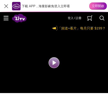
下載 APP，海量影劇免登入立即看
登入 / 註冊
「頻道+看片」每月只要 $199？