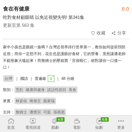
食在有健康
8.0
吃對食材顧眼睛 以免近視變失明! 第341集
更新至第 563 集
收藏
分享
家中小孩也是眼鏡一族嗎？台灣近視率排行世界第一，教你如何提前預防
近視；而你一定想不到，花生也是護眼好食材，它的營養，竟然讓潘老師
不顧形象大嗑起來！而詹姆士的壓箱寶「宮保蝦仁」絕對讓你一口接一
口！
台灣
國語
普遍級
48 分鐘
類別：
烹飪
健康與健身
談話性節目
美食
來賓：
林姿佑
蔣偉文
曲家瑞
主持：
詹姆士
潘懷宗
可藍
張棋惠
# 健康保健
# 料理
首頁
電視頻道
戲劇
電影
短劇
更多