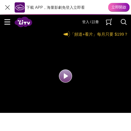
下載 APP，海量影劇免登入立即看
登入 / 註冊
「頻道+看片」每月只要 $199？