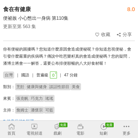
食在有健康
8.0
便祕族 小心憋出一身病 第110集
更新至第 563 集
收藏
分享
你有便秘的困擾嗎？您知道什麼原因會造成便秘呢？你知道忽視便秘，會
引發什麼嚴重的疾病嗎？傳說中吃芭樂籽真的會造成便秘嗎？您的疑問，
潘博士將會一一解答，還要公布排便順暢的八大好食材喔！
台灣
國語
普遍級
47 分鐘
類別：
烹飪
健康與健身
談話性節目
美食
來賓：
張克帆
巧克力
瑤瑤
主持：
詹姆士
潘懷宗
可藍
# 健康保健
# 料理
首頁
電視頻道
戲劇
電影
短劇
更多
收回