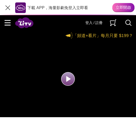
下載 APP，海量影劇免登入立即看
登入 / 註冊
「頻道+看片」每月只要 $199？