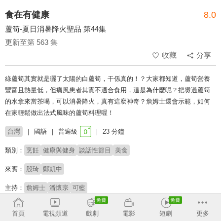
食在有健康
8.0
蘆筍-夏日消暑降火聖品 第44集
更新至第 563 集
收藏
分享
綠蘆筍其實就是曬了太陽的白蘆筍，干係真的！？大家都知道，蘆筍營養
豐富且熱量低，但痛風患者其實不適合食用，這是為什麼呢？把燙過蘆筍
的水拿來當茶喝，可以消暑降火，真有這麼神奇？詹姆士還會示範，如何
在家輕鬆做出法式風味的蘆筍料理喔！
台灣
國語
普遍級
23 分鐘
類別：
烹飪
健康與健身
談話性節目
美食
來賓：
殷琦
鄭凱中
主持：
詹姆士
潘懷宗
可藍
# 健康保健
# 料理
首頁
電視頻道
戲劇
電影
短劇
更多