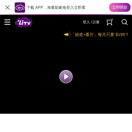
下載 APP，海量影劇免登入立即看
登入 / 註冊
「頻道+看片」每月只要 $199？