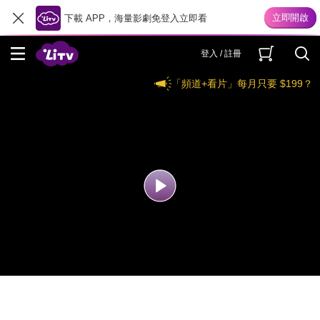
下載 APP，海量影劇免登入立即看
登入 / 註冊
「頻道+看片」每月只要 $199？