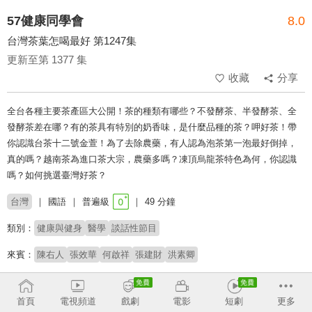
57健康同學會
8.0
台灣茶葉怎喝最好 第1247集
更新至第 1377 集
收藏
分享
全台各種主要茶產區大公開！茶的種類有哪些？不發酵茶、半發酵茶、全
發酵茶差在哪？有的茶具有特別的奶香味，是什麼品種的茶？呷好茶！帶
你認識台茶十二號金萱！為了去除農藥，有人認為泡茶第一泡最好倒掉，
真的嗎？越南茶為進口茶大宗，農藥多嗎？凍頂烏龍茶特色為何，你認識
嗎？如何挑選臺灣好茶？
台灣
國語
普遍級
49 分鐘
類別：
健康與健身
醫學
談話性節目
來賓：
陳右人
張效華
何啟祥
張建財
洪素卿
主持：
許晶晶
隋安德
潘懷宗
首頁
電視頻道
戲劇
電影
短劇
更多
# 健康保健