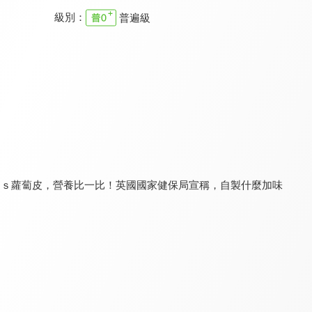
級別：
普遍級
食在有健康
健康問良醫
銀髮寶典
8.0
8.2
8.0
更新至第 563 集
更新至第 91 集
更新至第 8 集
ｖｓ蘿蔔皮，營養比一比！英國國家健保局宣稱，自製什麼加味
請你跟我這樣過
健康有夠讚 - 有氧好運動
健康新煮流 有煮真好
8.0
8.1
8.0
更新至第 1271 集
全 39 集
更新至第 20 集