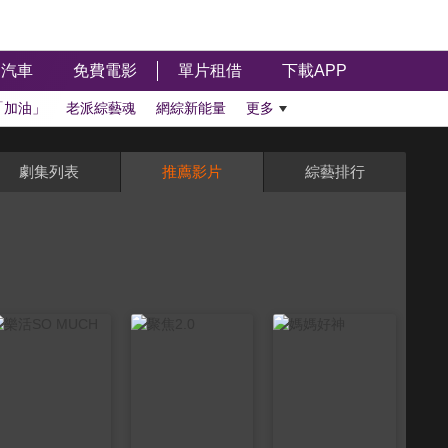
汽車
免費電影
單片租借
下載APP
「加油」
老派綜藝魂
網綜新能量
更多
劇集列表
推薦影片
綜藝排行