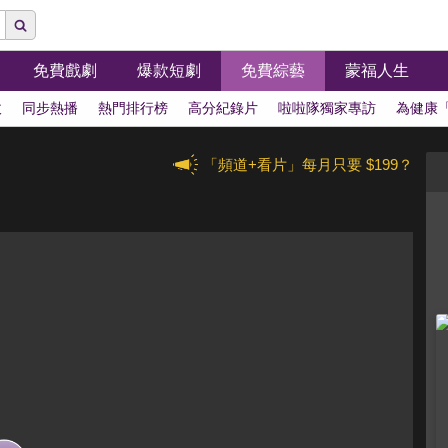
免費戲劇
爆款短劇
免費綜藝
蒙福人生
拔
同步熱播
熱門排行榜
高分紀錄片
啦啦隊獨家專訪
為健康
「頻道+看片」每月只要 $199？