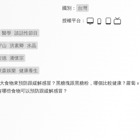
國別：
台灣
授權平台：
醫學
談話性節目
守山
洪素卿
水晶
安德
潘懷宗
東森娛樂
健康養生
4大食物來預防跟緩解感冒？黑糖塊跟黑糖粉，哪個比較健康？蘿蔔
有哪些食物可以預防跟緩解感冒？