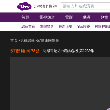
首頁
電視頻道
電影
動漫
兒童
綜藝首頁
進階篩選
最新上架
Yes娛樂
爸啦把8
首頁
>
免費綜藝
>
57健康同學會
57健康同學會
防感冒配方+鋁鍋危機 第1239集