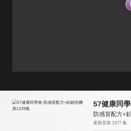
57健康同
防感冒配方+鋁
更新至第 1377 集