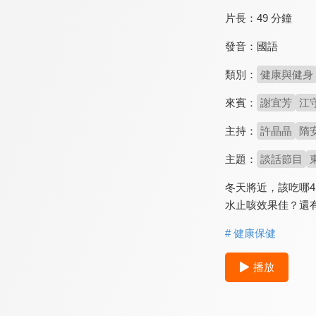
片長：
49 分鐘
發音：
國語
類別：
健康與健身
來賓：
謝宜芳
江
主持：
許晶晶
隋
主題：
談話節目
冬天將近，該吃哪
水止咳效果佳？還
# 健康保健
播放