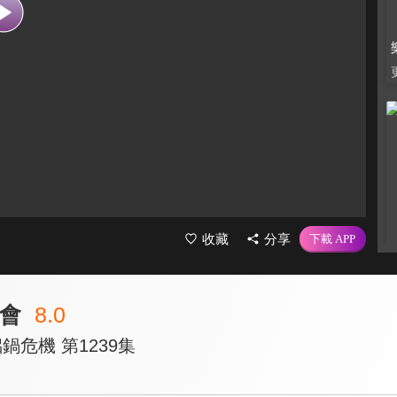
收藏
分享
學會
8.0
鍋危機 第1239集