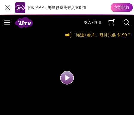
下載 APP，海量影劇免登入立即看
登入 / 註冊
「頻道+看片」每月只要 $199？