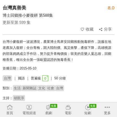
台灣真善美
8.0
博士回鄉推小麥復耕 第588集
更新至第 599 集
收藏
分享
台灣小麥復耕一波波湧現，農業博士馬聿安回鄉推動無毒耕作，說服在地
老農加入復耕；全台青梅，因大陸削價、風災衝擊，產值下降，高雄桃源
的部落媽媽成立手作坊，努力提升青梅價值；留美的音樂人葉志雄，回鄉
種香蕉，種出全台第一張歐盟認證的無毒香蕉！
首播日期：2015-05-10
台灣
國語
普遍級
50 分鐘
類別：
生活
新聞雜誌
文化
社會
台灣
主持：
胡凱淳
收回
首頁
電視頻道
戲劇
電影
短劇
更多