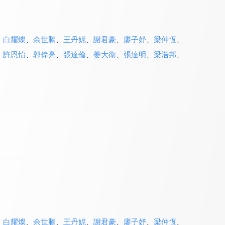
、
白耀燦
、
余世騰
、
王丹妮
、
謝君豪
、
廖子妤
、
梁仲恆
、
、
許恩怡
、
郭偉亮
、
張達倫
、
姜大衛
、
張達明
、
梁浩邦
、
、
白耀燦
、
余世騰
、
王丹妮
、
謝君豪
、
廖子妤
、
梁仲恆
、