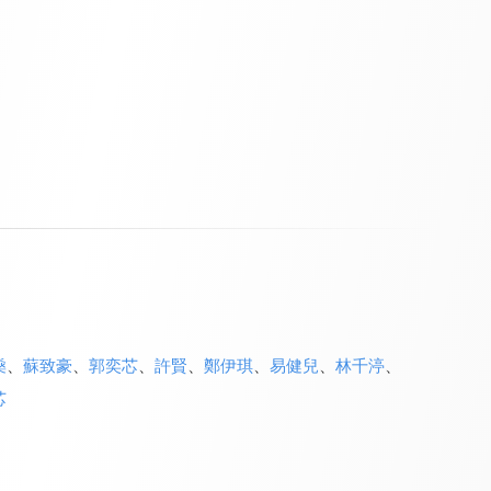
燊
、
蘇致豪
、
郭奕芯
、
許賢
、
鄭伊琪
、
易健兒
、
林千渟
、
芯