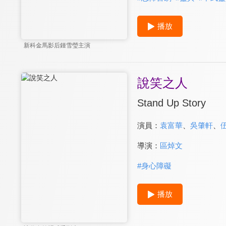
播放
新科金馬影后鍾雪瑩主演
說笑之人
Stand Up Story
演員：
袁富華
、
吳肇軒
、
導演：
區焯文
#
身心障礙
播放