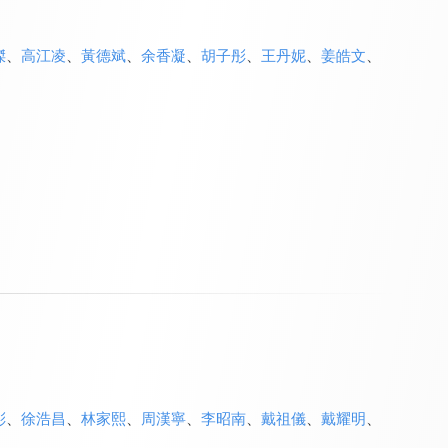
傑
、
高江凌
、
黃德斌
、
余香凝
、
胡子彤
、
王丹妮
、
姜皓文
、
彤
、
徐浩昌
、
林家熙
、
周漢寧
、
李昭南
、
戴祖儀
、
戴耀明
、