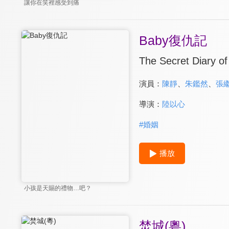
讓你在笑裡感受到痛
Baby復仇記
The Secret Diary o
演員：
陳靜
、
朱鑑然
、
張
導演：
陸以心
#
婚姻
播放
小孩是天賜的禮物…吧？
焚城(粵)