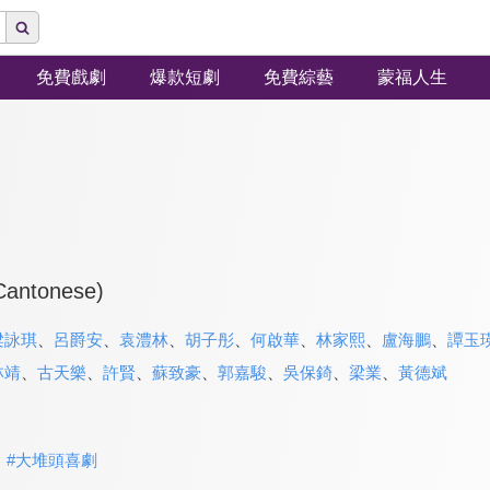
免費戲劇
爆款短劇
免費綜藝
蒙福人生
(Cantonese)
梁詠琪
、
呂爵安
、
袁澧林
、
胡子彤
、
何啟華
、
林家熙
、
盧海鵬
、
譚玉
林靖
、
古天樂
、
許賢
、
蘇致豪
、
郭嘉駿
、
吳保錡
、
梁業
、
黃德斌
#
大堆頭喜劇