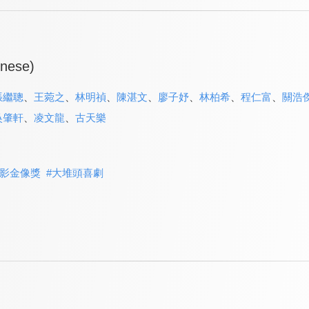
onese)
張繼聰
、
王菀之
、
林明禎
、
陳湛文
、
廖子妤
、
林柏希
、
程仁富
、
關浩
吳肇軒
、
凌文龍
、
古天樂
影金像獎
#
大堆頭喜劇