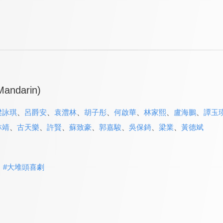
(Mandarin)
梁詠琪
、
呂爵安
、
袁澧林
、
胡子彤
、
何啟華
、
林家熙
、
盧海鵬
、
譚玉
林靖
、
古天樂
、
許賢
、
蘇致豪
、
郭嘉駿
、
吳保錡
、
梁業
、
黃德斌
#
大堆頭喜劇