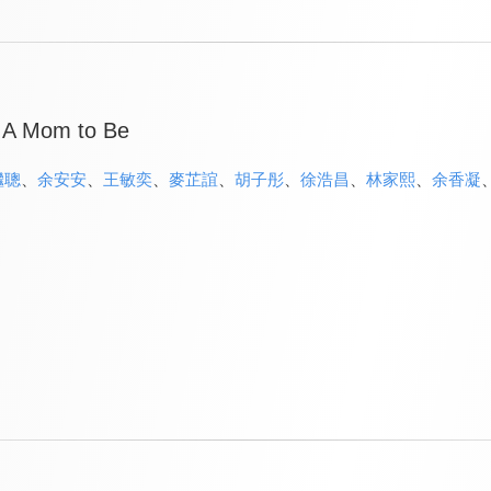
f A Mom to Be
繼聰
、
余安安
、
王敏奕
、
麥芷誼
、
胡子彤
、
徐浩昌
、
林家熙
、
余香凝