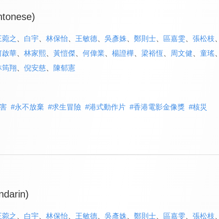
ntonese)
王菀之
、
白宇
、
林保怡
、
王敏德
、
吳彥姝
、
鄭則士
、
區嘉雯
、
張松枝
何啟華
、
林家熙
、
黃愷傑
、
何偉業
、
楊證樺
、
梁裕恆
、
周文健
、
童瑤
林筠翔
、
倪安慈
、
陳郁憲
害
#
永不放棄
#
求生冒險
#
港式動作片
#
香港電影金像獎
#
核災
ndarin)
王菀之
、
白宇
、
林保怡
、
王敏德
、
吳彥姝
、
鄭則士
、
區嘉雯
、
張松枝