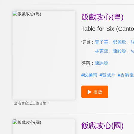
飯戲攻心(粵)
Table for Six (Cant
演員：
黃子華
、
鄧麗欣
、
林家熙
、
陳毅燊
、
導演：
陳詠燊
#
姊弟戀
#
賀歲片
#
香港電
播放
全港賣座近三億台幣！
飯戲攻心(國)