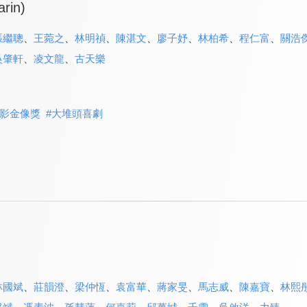
arin)
張繼聰
、
王菀之
、
林明禎
、
陳湛文
、
廖子妤
、
林柏希
、
程仁富
、
關浩
吳肇軒
、
凌文龍
、
古天樂
影金像獎
#
大堆頭喜劇
林國斌
、
莊韻澄
、
梁仲恆
、
袁富華
、
蔣家旻
、
馬志威
、
陳嘉寶
、
林熙