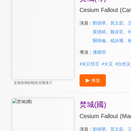
Cesium Fallout (Ca
演員：
劉德華
、
莫文蔚
、
黃德斌
、
魏浚笙
、
關偉倫
、
植詠珊
、
導演：
潘耀明
#
末日預言
#
火災
#
自然災
播放
史無前例的輻射災難港片
焚城(國)
Cesium Fallout (Ma
演員：
劉德華
、
莫文蔚
、