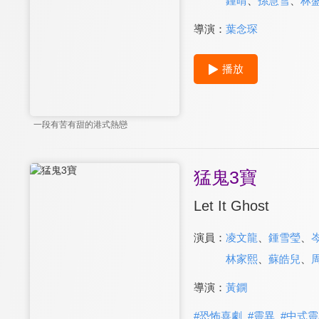
鍾晴
、
孫慧雪
、
林
導演：
葉念琛
播放
一段有苦有甜的港式熱戀
猛鬼3寶
Let It Ghost
演員：
凌文龍
、
鍾雪瑩
、
林家熙
、
蘇皓兒
、
導演：
黃鐦
#
恐怖喜劇
#
靈異
#
中式靈