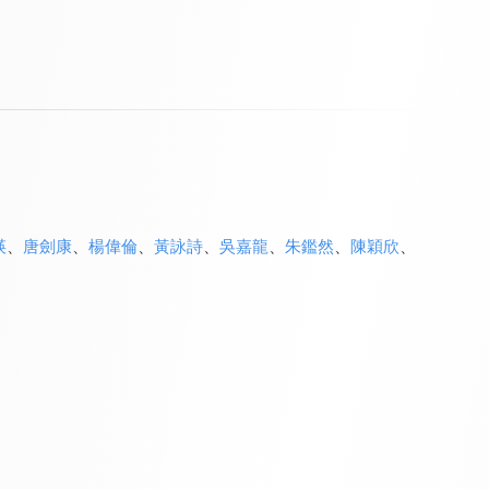
瑛
、
唐劍康
、
楊偉倫
、
黃詠詩
、
吳嘉龍
、
朱鑑然
、
陳穎欣
、