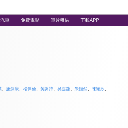
汽車
免費電影
單片租借
下載APP
瑛
、
唐劍康
、
楊偉倫
、
黃詠詩
、
吳嘉龍
、
朱鑑然
、
陳穎欣
、