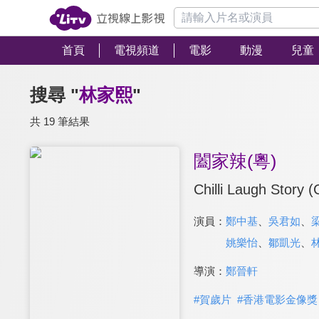
首頁
電視頻道
電影
動漫
兒童
搜尋 "
林家熙
"
共 19 筆結果
闔家辣(粵)
Chilli Laugh Story 
演員：
鄭中基
、
吳君如
、
姚樂怡
、
鄒凱光
、
導演：
鄭晉軒
#
賀歲片
#
香港電影金像獎