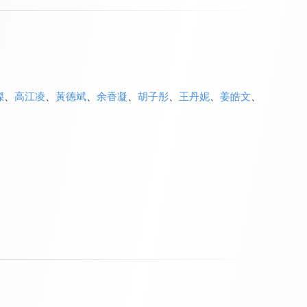
傑
、
高江凌
、
黃德斌
、
余香凝
、
胡子彤
、
王丹妮
、
姜皓文
、