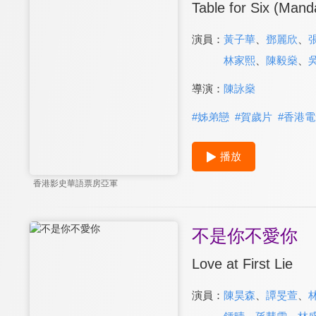
Table for Six (Mand
演員：
黃子華
、
鄧麗欣
、
林家熙
、
陳毅燊
、
導演：
陳詠燊
#
姊弟戀
#
賀歲片
#
香港電
播放
香港影史華語票房亞軍
不是你不愛你
Love at First Lie
演員：
陳昊森
、
譚旻萱
、