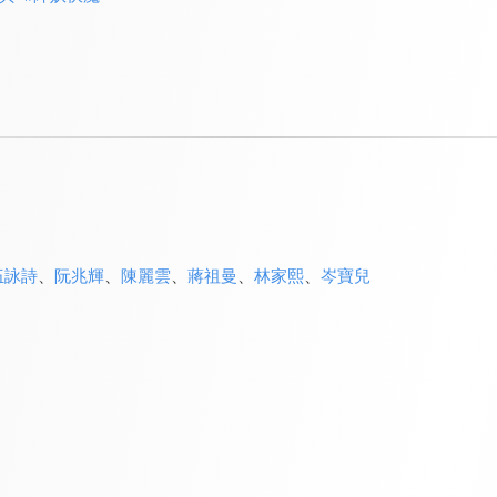
伍詠詩
、
阮兆輝
、
陳麗雲
、
蔣祖曼
、
林家熙
、
岑寶兒