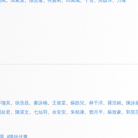
盛斌
、
馮素波
、
孫慧蓮
、
何嘉莉
、
邱萬城
、
千雪
、
吳啟洋
、
力臻
岑珈其
、
徐浩昌
、
麥詠楠
、
王俊棠
、
蘇皓兒
、
林千渟
、
羅浩銘
、
陳詠
周祉君
、
陳湛文
、
七仙羽
、
余安安
、
朱栢康
、
鄧月平
、
蘇致豪
、
郭奕
異
#
降妖伏魔