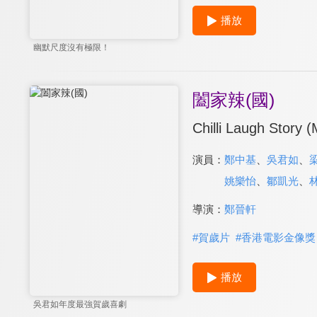
播放
幽默尺度沒有極限！
闔家辣(國)
Chilli Laugh Story 
演員：
鄭中基
、
吳君如
、
姚樂怡
、
鄒凱光
、
導演：
鄭晉軒
#
賀歲片
#
香港電影金像獎
播放
吳君如年度最強賀歲喜劇