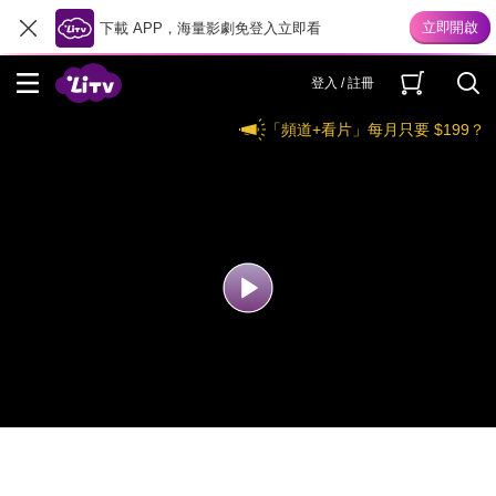
下載 APP，海量影劇免登入立即看
登入 / 註冊
「頻道+看片」每月只要 $199？