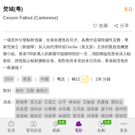
焚城(粵)
8.0
Cesium Fallout (Cantonese)
收藏
分享
一場意外引發輻射洩漏，全港命運危在旦夕。為應付這場毀滅性災難，專
家范偉立（劉德華）加入由代理特首Cecilia（莫文蔚）主持的緊急危機應
變小組。香港700多萬人的家園可能隨時毀於一旦，消防隊臨危受命深入輻
射區，拼死阻止輻射擴散全港。面對前所未見的末日浩劫，香港能否免於
一夜滅城？
2024
香港
中國
粵語
輔12
136 分鐘
類別：
動作
災難
劇情片
演員：
劉德華
莫文蔚
王菀之
白宇
林保怡
王敏德
吳彥姝
鄭則士
區嘉雯
張松枝
白耀燦
余世騰
王丹妮
謝君豪
廖子妤
梁仲恆
黃德斌
魏浚笙
何啟華
林家熙
黃愷傑
何偉業
楊證樺
梁裕恆
周文健
童瑤
許恩怡
郭偉亮
張達倫
姜大衛
張達明
梁浩邦
關偉倫
植詠珊
林筠翔
倪安慈
陳郁憲
首頁
電視頻道
戲劇
電影
短劇
更多