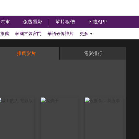
汽車
免費電影
單片租借
下載APP
影推薦
韓國古裝宮鬥
華語破億神片
更多
推薦影片
電影排行