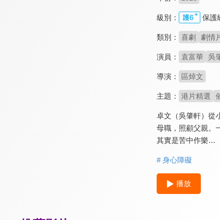
級別：
保護
類別：
喜劇
劇情
演員：
袁富華
吳
導演：
區焯文
主題：
港片精選
卓文（吳肇軒）從
母職，照顧父親。
其實是苦中作樂…
# 身心障礙
播放