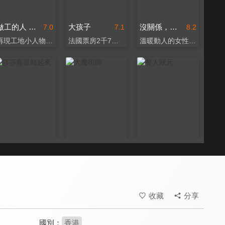
做工的人 電影版
大孩子
沒關係，我沒事
7.0
7.1
8.2
再現工地小人物悲歡人生
法國票房2千7百萬台幣
溫暖動人的女性情誼
莎莎嘉嘉站起來
大魔術師
整人狀元
7.7
6.9
7.3
張艾嘉葉蒨文的女人故事
影帝影后精彩魔術對決
星爺低俗笑料喜劇
收藏
分享
國別：
香港