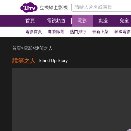
首頁
電視頻道
電影
動漫
兒童
電影首頁
進階篩選
熱門排行
最新上架
韓國電影
首頁
>
電影
>
說笑之人
說笑之人
Stand Up Story