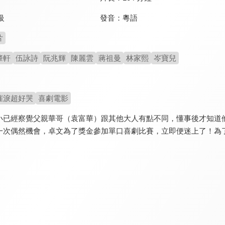
發音：
粵語
級
片
肇軒
伍詠詩
阮兆輝
陳麗雲
蔣祖曼
林家熙
岑寶兒
催淚超好哭
喜劇電影
小已經察覺父親華哥（袁富華）跟其他大人有點不同，懂事後才知道
一次偶然機會，卓文為了獎金參加單口喜劇比賽，立即便迷上了！為