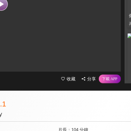
收藏
分享
.1
y
片長：
104 分鐘