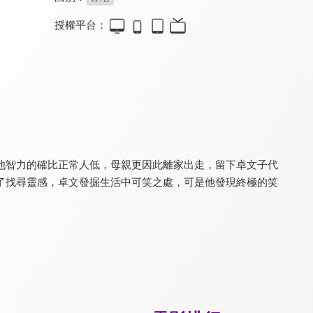
授權平台：
人生路不熟
波紋
神經一家親
6.4
8.1
7.8
一趟有笑有淚的卡車之旅
揭露日本家庭主婦的焦慮
在擦傷中結痂長大
他智力的確比正常人低，母親更因此離家出走，留下卓文子代
了找尋靈感，卓文發掘生活中可笑之處，可是他發現終極的笑
賭神(粵)
出埃及記
腥紅莊園
8.2
7.8
6.7
周潤發、劉德華天王同台
女人結伴上廁所是為了…
吸血鬼的煩惱二三事