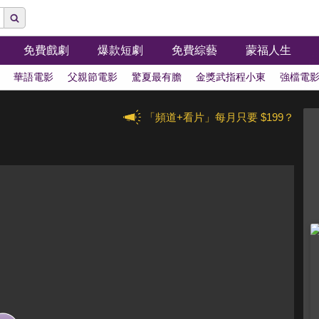
免費戲劇
爆款短劇
免費綜藝
蒙福人生
華語電影
父親節電影
驚夏最有膽
金獎武指程小東
強檔電
「頻道+看片」每月只要 $199？