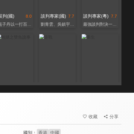
誤判(國)
談判專家(國)
談判專家(粵)
8.0
7.7
7.7
甄子丹以一打百主持正義
劉青雲、吳鎮宇雙雄交鋒
最強談判對決一觸即發！
包拯之雙魚詭事
逆戰
重生
5.1
7.3
7.1
包拯和展昭調查神秘案件
震撼動作場面媲美好萊塢
張家輝狂獸式演技獲讚賞
收藏
分享
國別：
香港
中國