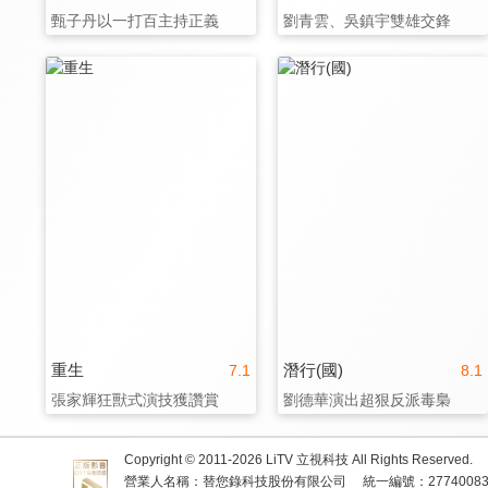
甄子丹以一打百主持正義
劉青雲、吳鎮宇雙雄交鋒
重生
潛行(國)
7.1
8.1
張家輝狂獸式演技獲讚賞
劉德華演出超狠反派毒梟
Copyright © 2011-
2026
LiTV 立視科技 All Rights Reserved.
營業人名稱：替您錄科技股份有限公司
統一編號：2774008