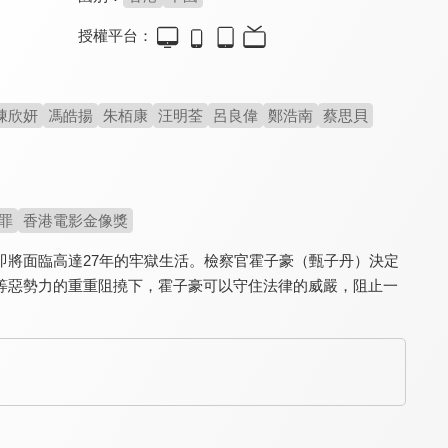
授權平台：
潛行(國)
潛行(粵)
竊聽風雲2(粵)
8.1
8.1
7.7
陳欣妍
馮皓揚
朱栢康
汪明荃
呂良偉
鄭浩南
蔡思貝
劉德華演出超狠反派毒梟
劉德華與彭于晏正面交鋒
金錢遊戲招致殺身之禍
罪
香港電影金像獎
將面臨高達27年的牢獄生活。檢察官霍子豪（甄子丹）決定
等惡勢力的重重阻撓下，霍子豪可以守住法律的威嚴，阻止一
神機圖
情斷悔龍寺
狄仁傑之奪命妖僧
4.5
4.2
5.9
真假神捕鬥智權謀
半張藏寶圖引發血案！
狄仁傑力破妖僧詭案