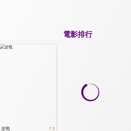
電影排行
逆戰
7.3