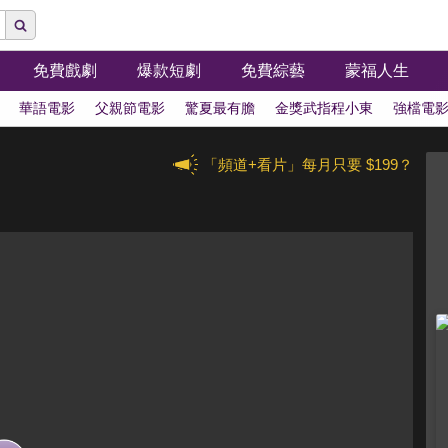
免費戲劇
爆款短劇
免費綜藝
蒙福人生
華語電影
父親節電影
驚夏最有膽
金獎武指程小東
強檔電
「頻道+看片」每月只要 $199？