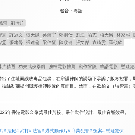
發音：
粵語
黑幫
劇情片
智霖
許冠文
張天賦
吳鎮宇
鄭則仕
劉江
喻亢
栢天男
林家熙
智雯
張建聲
張達倫
梁仲恆
陳欣健
張文傑
袁綺雯
羅頌欣
港片精選
功夫武俠拳腳
強檔電影推薦
動作冒險
華語電影
懸疑犯
借出了住址而誤收毒品包裹，在辯護律師的誘騙下承認了販毒控罪，即
，抽絲剝繭揭開辯護律師團隊的真面目。然而，在歐柏文（張智霖）
2025年香港電影金像獎最佳剪接、最佳動作設計、最佳音響效果。
匪片
# 法庭
# 武打
# 法官
# 港式動作片
# 商業犯罪
# 冤案
# 懸疑驚悚