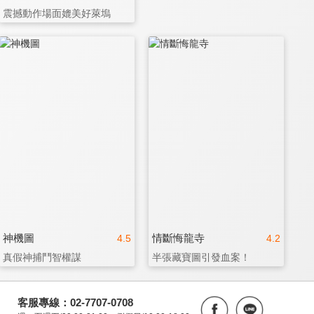
震撼動作場面媲美好萊塢
神機圖
情斷悔龍寺
4.5
4.2
真假神捕鬥智權謀
半張藏寶圖引發血案！
客服專線：02-7707-0708