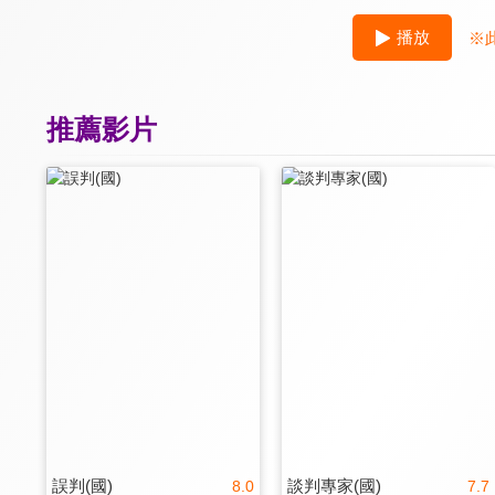
播放
※
推薦影片
誤判(國)
談判專家(國)
8.0
7.7