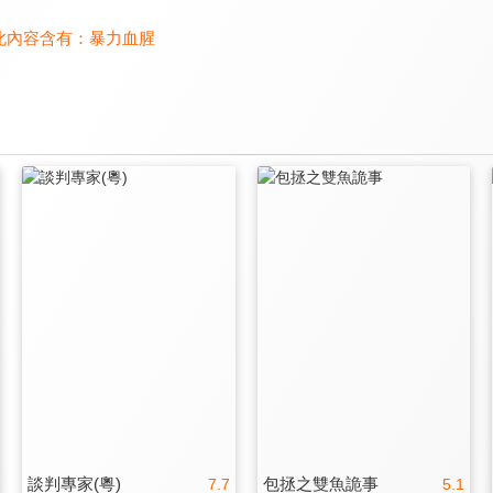
此內容含有：
暴力血腥
談判專家(粵)
包拯之雙魚詭事
7.7
5.1