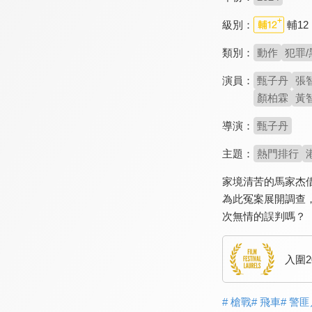
級別：
輔12
類別：
動作
犯罪/
演員：
甄子丹
張
顏柏霖
黃
導演：
甄子丹
主題：
熱門排行
家境清苦的馬家杰
為此冤案展開調查
次無情的誤判嗎？
入圍
# 槍戰
# 飛車
# 警