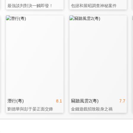
最強談判對決一觸即發！
包拯和展昭調查神秘案件
潛行(粵)
竊聽風雲2(粵)
8.1
7.7
劉德華與彭于晏正面交鋒
金錢遊戲招致殺身之禍
3