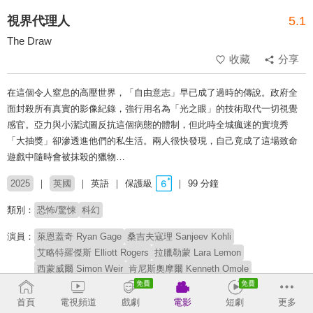
視界代理人
5.1
The Draw
收藏
分享
在這個令人窒息的高壓世界，「自由意志」早已成了過時的傳說。政府全
面封殺所有真實的影像紀錄，強行用名為「光之眼」的技術取代一切視覺
感官。亞力與小潔試圖反抗這個病態的體制，但此時全城瘋迷的實境秀
「大抽獎」卻滲透進他們的私生活。兩人很快發現，自己竟成了這場致命
遊戲中隨時會被抹殺的獵物…
2025
英國
英語
保護級
99 分鐘
類別：
恐怖/驚悚
科幻
演員：
萊恩蓋奇 Ryan Gage
桑吉夫寇理 Sanjeev Kohli
艾略特羅傑斯 Elliott Rogers
拉臘勒蒙 Lara Lemon
西蒙威爾 Simon Weir
肯尼斯奧摩爾 Kenneth Omole
瑪莉艾芙蕾特 Marie Everett
康納麥考斯蘭德 Connor McCausland
漢娜提芬 Hannah Tiffin
山繆克萊門斯 Samuel Clemens
首頁
電視頻道
戲劇
電影
短劇
更多