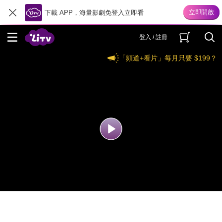
下載 APP，海量影劇免登入立即看
登入 / 註冊
「頻道+看片」每月只要 $199？