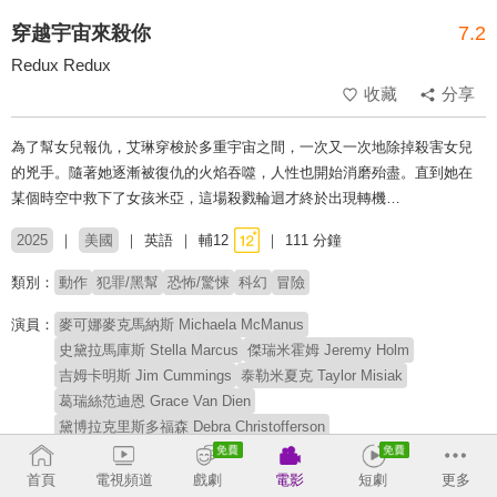
穿越宇宙來殺你
7.2
Redux Redux
收藏
分享
為了幫女兒報仇，艾琳穿梭於多重宇宙之間，一次又一次地除掉殺害女兒
的兇手。隨著她逐漸被復仇的火焰吞噬，人性也開始消磨殆盡。直到她在
某個時空中救下了女孩米亞，這場殺戮輪迴才終於出現轉機…
2025
美國
英語
輔12
111 分鐘
類別：
動作
犯罪/黑幫
恐怖/驚悚
科幻
冒險
演員：
麥可娜麥克馬納斯 Michaela McManus
史黛拉馬庫斯 Stella Marcus
傑瑞米霍姆 Jeremy Holm
吉姆卡明斯 Jim Cummings
泰勒米夏克 Taylor Misiak
葛瑞絲范迪恩 Grace Van Dien
黛博拉克里斯多福森 Debra Christofferson
丹德里泰勒 Dendrie Taylor
伊萊亨利 Ely Henry
大衛特雷爾 David Terrell
德瑞克亞歷山大 Derick Alexander
首頁
電視頻道
戲劇
電影
短劇
更多