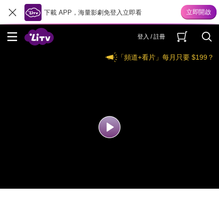
下載 APP，海量影劇免登入立即看
登入 / 註冊
「頻道+看片」每月只要 $199？