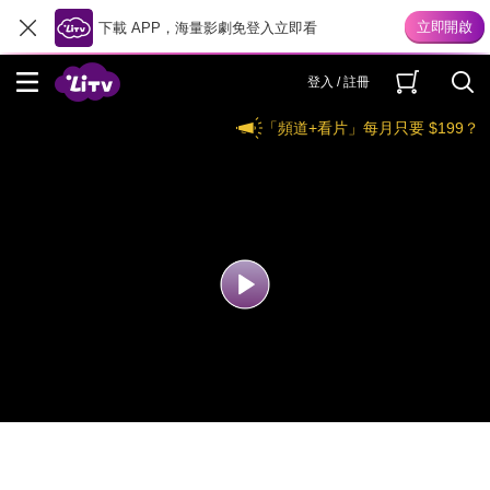
下載 APP，海量影劇免登入立即看
登入 / 註冊
「頻道+看片」每月只要 $199？