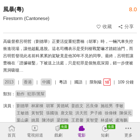
風暴(粵)
8.0
Firestorm (Cantonese)
收藏
分享
高級督察呂明哲（劉德華）正要活捉重犯曹楠（胡軍）時，一輛汽車失控
衝進現場，讓他趁亂逃脫。這名司機表示是受到槍戰驚嚇才踏錯油門，而
呂明哲發現此名前科累累的駕駛竟是他30年不見的同學。最終，呂明哲讓
曹楠在「證據確鑿」下被送上法庭，只是犯罪是個無底深淵，錯一步便被
黑洞吸噬…
2013
香港
中國
粵語
國語
限制級
109 分鐘
類別：
動作
犯罪/黑幫
演員：
劉德華
林家棟
胡軍
黃德斌
姜皓文
呂良偉
施祖男
李敏
王敏德
黃智賢
張國強
唐文龍
洪天照
尹子維
徐偉棟
陳保元
葉山豪
姚晨
陳沛妍
梁烈唯
王君馨
黃智雯
林盛斌
盧海鵬
張兆輝
王祖藍
冼色麗
徐家傑
周子揚
首頁
電視頻道
戲劇
電影
短劇
更多
導演：
袁錦麟