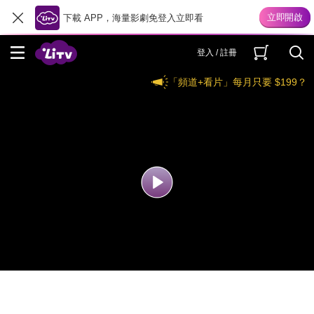
下載 APP，海量影劇免登入立即看
登入 / 註冊
「頻道+看片」每月只要 $199？