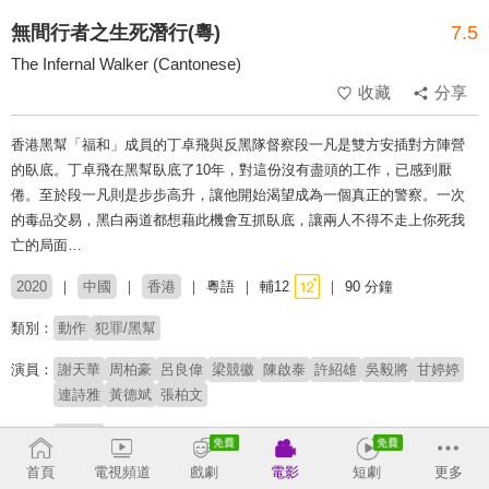
無間行者之生死潛行(粵)
7.5
The Infernal Walker (Cantonese)
收藏
分享
香港黑幫「福和」成員的丁卓飛與反黑隊督察段一凡是雙方安插對方陣營
的臥底。丁卓飛在黑幫臥底了10年，對這份沒有盡頭的工作，已感到厭
倦。至於段一凡則是步步高升，讓他開始渴望成為一個真正的警察。一次
的毒品交易，黑白兩道都想藉此機會互抓臥底，讓兩人不得不走上你死我
亡的局面…
2020
中國
香港
粵語
輔12
90 分鐘
類別：
動作
犯罪/黑幫
演員：
謝天華
周柏豪
呂良偉
梁競徽
陳啟泰
許紹雄
吳毅將
甘婷婷
連詩雅
黃德斌
張柏文
導演：
黃家輝
首頁
電視頻道
戲劇
電影
短劇
更多
# 警匪片
# 港式動作片